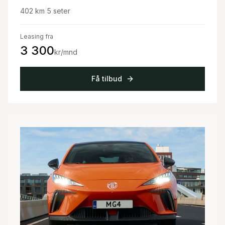
402
km
|
5
seter
Leasing fra
3 300
kr/mnd
Få tilbud