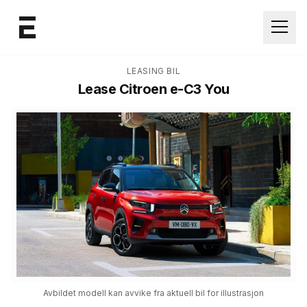
Åpne
LEASING BIL
Lease
Citroen e-C3 You
Avbildet modell kan avvike fra aktuell bil for illustrasjon