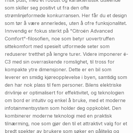
frisk pust, med et robust og karakteristisk utseende
som skiller seg positivt ut fra den ofte
strømlinjeformede konkurransen. Her får du et design
som tør å være annerledes, uten å ofre funksjonalitet.
Innvendig er fokus sterkt på "Citroën Advanced
Comfort"-filosofien, noe som betyr uovertruffen
sittekomfort med spesielt utformede seter som
reduserer tretthet på lengre turer. Videre imponerer ë-
C3 med sin overraskende romslighet, til tross for
kompakte ytre dimensjoner. Dette er en bil som
leverer en smidig kjøreopplevelse i byen, samtidig som
den har nok plass til fem personer. Bilens elektriske
drivlinje er optimalisert for effektivitet, og teknologien
om bord er intuitiv og enkel å bruke, med et moderne
infotainmentsystem som holder deg oppkoblet. Den
kombinerer moderne teknologi med en praktisk
tilnærming, noe som gjør den til et attraktivt valg for et
bredt spekter av brukere som søker en pålitelig og