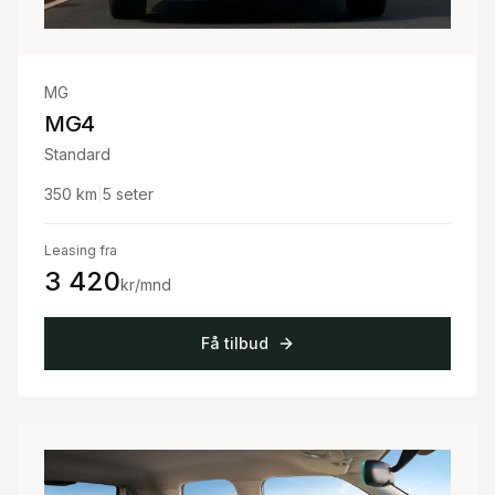
MG
MG4
Standard
350
km
|
5
seter
Leasing fra
3 420
kr/mnd
Få tilbud