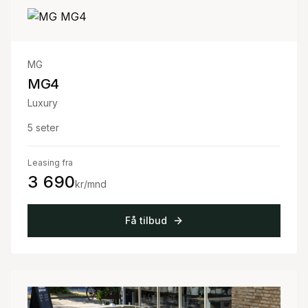
MG
MG4
Luxury
5
seter
Leasing fra
3 690
kr/mnd
Få tilbud