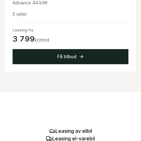
Advance 44 kWt
5
seter
Leasing fra
3 799
kr/mnd
Få tilbud
Leasing av elbil
Leasing el-varebil