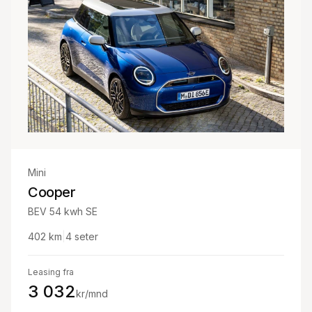
Mini
Cooper
BEV 54 kwh SE
402
km
|
4
seter
Leasing fra
3 032
kr/mnd