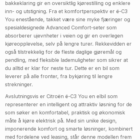
bakkeklaring gir en oversiktlig kjørestilling og enklere
inn- og utstigning. Fra et komfortperspektiv er ë-C3
You enestående, takket være sine myke fjæringer og
spesialdesignede Advanced Comfort-seter som
absorberer ujevnheter i veien og gir en overlegen
kjøreopplevelse, selv på lengre turer. Rekkevidden er
også tilstrekkelig for de fleste daglige gjøremål og
pendling, med fleksible lademuligheter som sikrer at
du alltid er klar for neste tur. Dette er en bil som
leverer på alle fronter, fra bykjøring til lengre
strekninger.
Avslutningsvis er Citroën ë-C3 You en elbil som
representerer en intelligent og attraktiv løsning for de
som søker en komfortabel, praktisk og økonomisk
måte å kjøre elektrisk på. Med sin unike design,
imponerende komfort og smarte løsninger, kombinert
med fordelene ved leasing, står denne modellen frem