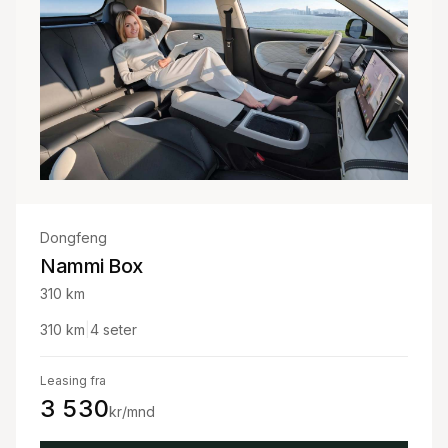
Dongfeng
Nammi Box
310 km
310
km
|
4
seter
Leasing fra
3 530
kr/mnd