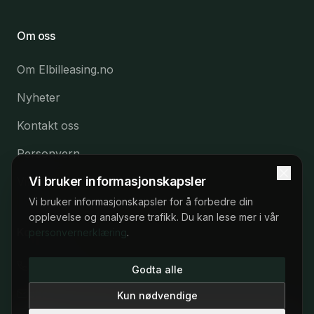
Om oss
Om Elbilleasing.no
Nyheter
Kontakt oss
Personvern
Vi bruker informasjonskapsler
Vilkår
Vi bruker informasjonskapsler for å forbedre din
opplevelse og analysere trafikk. Du kan lese mer i vår
Kontakt
personvernerklæring
.
22 53 57 53
22 53 57 53
Godta alle
Man–fre 09:00–17:00
post@elbilleasing.no
Kun nødvendige