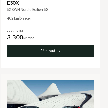
E30X
52 KWH Nordic Edition 50
402
km
|
5
seter
Leasing fra
3 300
kr/mnd
Få tilbud