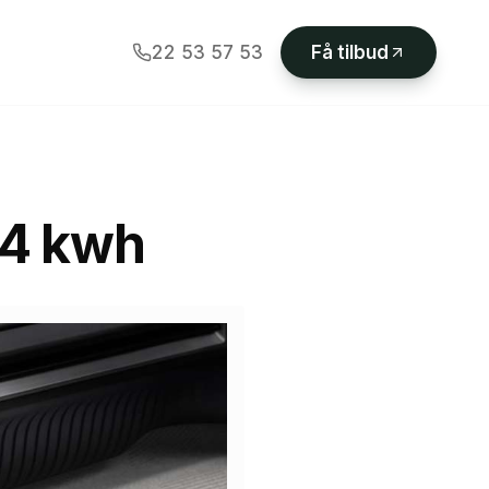
22 53 57 53
Få tilbud
44 kwh