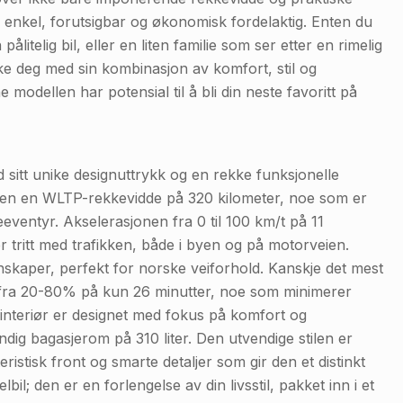
enkel, forutsigbar og økonomisk fordelaktig. Enten du
litelig bil, eller en liten familie som ser etter en rimelig
ke deg med sin kombinasjon av komfort, stil og
 modellen har potensial til å bli din neste favoritt på
sitt unike designuttrykk og en rekke funksjonelle
den en WLTP-rekkevidde på 320 kilometer, noe som er
geeventyr. Akselerasjonen fra 0 til 100 km/t på 11
r tritt med trafikken, både i byen og på motorveien.
enskaper, perfekt for norske veiforhold. Kanskje det mest
r fra 20-80% på kun 26 minutter, noe som minimerer
 interiør er designet med fokus på komfort og
ig bagasjerom på 310 liter. Den utvendige stilen er
istisk front og smarte detaljer som gir den et distinkt
; den er en forlengelse av din livsstil, pakket inn i et