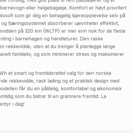
nde romslig, med god plass til fem passasjerer og et
barnevogn eller helgebagasje. Komfort er høyt prioritert
losofi som gir deg en behagelig kjøreopplevelse selv på
e, og fjæringssystemet absorberer ujevnheter effektivt,
kkevidden på 320 km (WLTP) er mer enn nok for de fleste
henting i barnehagen og handleturer. Den raske
en rekkevidde, uten at du trenger å planlegge lange
travelt familieliv, og som minimerer stress og maksimerer
h et smart og fremtidsrettet valg for den norske
nde rekkevidde, rask lading og et praktisk design med
odellen får du en pålitelig, komfortabel og økonomisk
amtidig som du bidrar til en grønnere fremtid. La
entyr i dag!