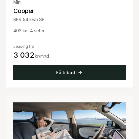
Mini
Cooper
BEV 54 kwh SE
402
km
|
4
seter
Leasing fra
3 032
kr/mnd
Få tilbud