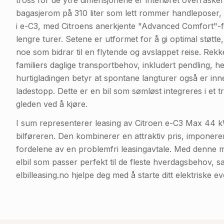
tross for de ytre dimensjonene er interiøret overraske
bagasjerom på 310 liter som lett rommer handleposer, 
i e-C3, med Citroens anerkjente "Advanced Comfort"-fi
lengre turer. Setene er utformet for å gi optimal støtt
noe som bidrar til en flytende og avslappet reise. Re
familiers daglige transportbehov, inkludert pendling, 
hurtigladingen betyr at spontane langturer også er inn
ladestopp. Dette er en bil som sømløst integreres i et 
gleden ved å kjøre.
I sum representerer leasing av Citroen e-C3 Max 44 kW
bilføreren. Den kombinerer en attraktiv pris, imponere
fordelene av en problemfri leasingavtale. Med denne m
elbil som passer perfekt til de fleste hverdagsbehov, s
elbilleasing.no hjelpe deg med å starte ditt elektriske ev