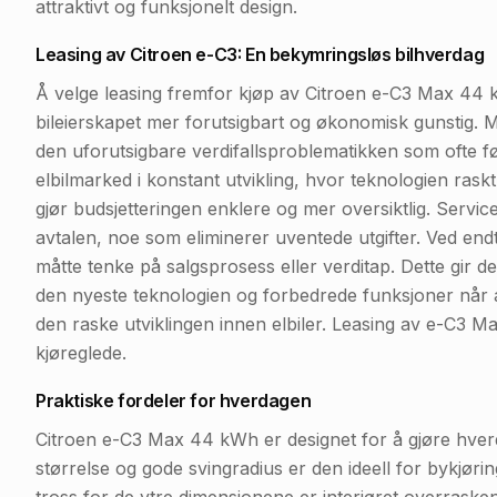
attraktivt og funksjonelt design.
Leasing av Citroen e-C3: En bekymringsløs bilhverdag
Å velge leasing fremfor kjøp av Citroen e-C3 Max 44 k
bileierskapet mer forutsigbart og økonomisk gunstig. M
den uforutsigbare verdifallsproblematikken som ofte følg
elbilmarked i konstant utvikling, hvor teknologien ras
gjør budsjetteringen enklere og mer oversiktlig. Service
avtalen, noe som eliminerer uventede utgifter. Ved endt
måtte tenke på salgsprosess eller verditap. Dette gir deg
den nyeste teknologien og forbedrede funksjoner når 
den raske utviklingen innen elbiler. Leasing av e-C3 M
kjøreglede.
Praktiske fordeler for hverdagen
Citroen e-C3 Max 44 kWh er designet for å gjøre hve
størrelse og gode svingradius er den ideell for bykjøring