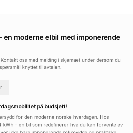
- en moderne elbil med imponerende
r. Kontakt oss med melding i skjemaet under dersom du
pørsmål knyttet til avtalen.
r
rdagsmobilitet på budsjett!
eddersydd for den moderne norske hverdagen. Hos
44 kWh – en bil som redefinerer hva du kan forvente av
ver ikke bare imponerende rekkevidde og praktiske