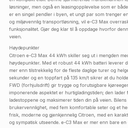
løsninger, men også en leasingopplevelse som er både 
er en singel pendler i byen, et ungt par som trenger en på
og miljøvennlig transportløsning, vil e-C3 Max overras
funksjonalitet. Gjør deg klar til å oppdage hvorfor denne
veien.
Høydepunkter
Citroen e-C3 Max 44 kWh skiller seg ut i mengden med 
høydepunkter. Med et robust 44 kWh batteri leverer 
mer enn tilstrekkelig for de fleste daglige turer og hel
sekunder og en toppfart på 135 km/t sikrer at du holde
FWD (forhjulsdrift) gir trygge og forutsigbare kjøreeg
imponerende aspektet er hurtigladingstiden; den lade
ladestoppene og maksimerer tiden din på veien. Bilens
brukervennlighet, med fem komfortable seter og et hend
frisk, moderne og gjenkjennelig Citroen, med en karakter
og sympatisk utseende. e-C3 Max er mer enn bare en elbil