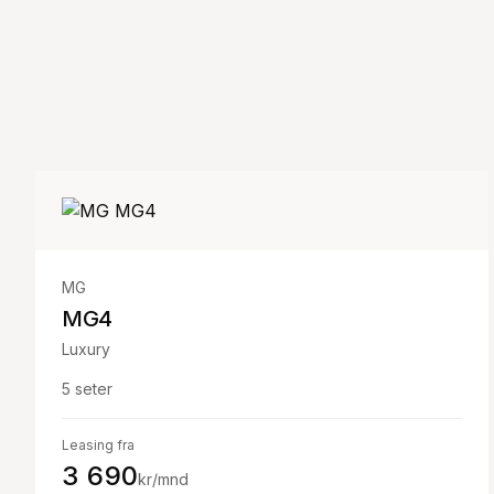
MG
MG4
Luxury
5
seter
Leasing fra
3 690
kr/mnd