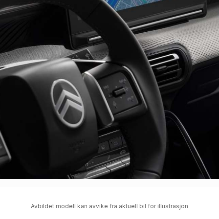
Avbildet modell kan avvike fra aktuell bil for illustrasjon