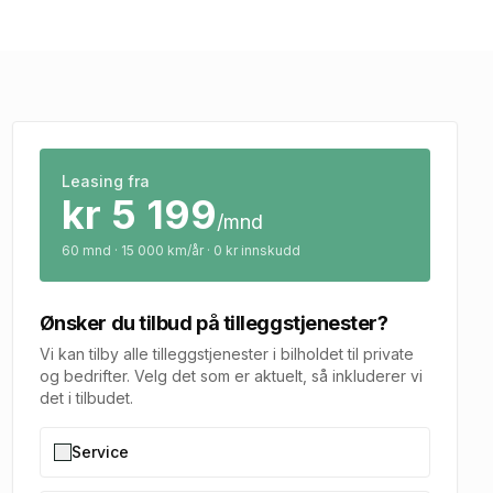
Leasing fra
kr
5 199
/mnd
60
mnd · 15 000 km/år · 0 kr innskudd
Ønsker du tilbud på tilleggstjenester?
Vi kan tilby alle tilleggstjenester i bilholdet til private
og bedrifter. Velg det som er aktuelt, så inkluderer vi
det i tilbudet.
Service