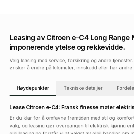
Leasing av
Citroen e-C4 Long Range
imponerende ytelse og rekkevidde.
Velg leasing med service, forsikring og andre tjeneste
ønsker å endre på kilometer, innskudd eller har andre s
Høydepunkter
Tekniske detaljer
Fordele
Lease Citroen e-C4: Fransk finesse møter elektri
Er du klar for å omfavne fremtiden med stil og komfo
valg, og leasing gjør overgangen til elektrisk kjøring 
elbilleasing.no forstår vi at valget av elbil handler om 