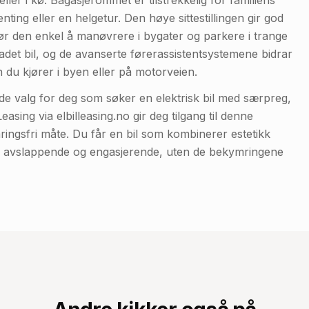
ller i kø. Bagasjerommet er tilstrekkelig for familiens
ing eller en helgetur. Den høye sittestillingen gir god
jør den enkel å manøvrere i bygater og parkere i trange
ladet bil, og de avanserte førerassistentsystemene bidrar
 du kjører i byen eller på motorveien.
de valg for deg som søker en elektrisk bil med særpreg,
ing via elbilleasing.no gir deg tilgang til denne
ngsfri måte. Du får en bil som kombinerer estetikk
de avslappende og engasjerende, uten de bekymringene