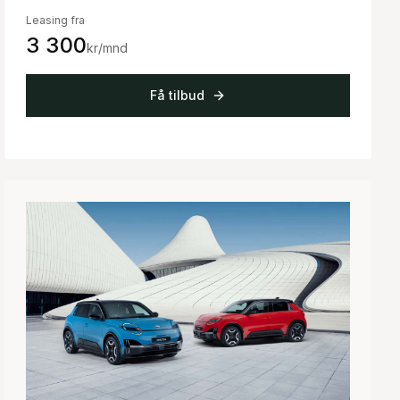
Leasing fra
3 300
kr/mnd
Få tilbud