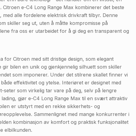
nn. Citroen e-C4 Long Range Max kombinerer det beste
 med alle fordelene elektrisk drivkraft tilbyr. Denne
om skiller seg ut, uten å måtte kompromisse på
lene fra oss er utarbeidet for å gi deg en transparent og
or Citroen med sitt dristige design, som elegant
ir bilen en unik og gjenkjennelig silhuett som skiller
ndet som imponerer. Under det stilrene skallet finner vi
både effektivitet og ytelse. Interiøret er designet med
eter som virkelig tar vare på deg, selv på lengre
lading, gjør e-C4 Long Range Max til en svært attraktiv
 bilen er utstyrt med en rekke sikkerhets- og
jøreopplevelse. Sammenlignet med mange konkurrenter i
jelden kombinasjon av komfort og praktisk funksjonalitet
ne elbilkunden.