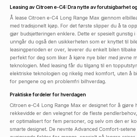
Leasing av Citroen e-C4: Dra nytte av forutsigbarhet og f
Å lease Citroen e-C4 Long Range Max gjennom elbillea
med tradisjonelt kjøp. For det første slipper du å ta op
gjør budsjetteringen enklere. Dette er spesielt gunstig 
unngår du også den usikkerheten som er knyttet til bil
leasingperioden er over, leverer du enkelt bilen tilbake
perfekt for deg som liker å kjøre nye biler med jevne m
teknologien. Med leasing får du tilgang til en topput
elektriske teknologien og rikelig med komfort, uten å bi
for pengene og en problemfri bilhverdag.
Praktiske fordeler for hverdagen
Citroen e-C4 Long Range Max er designet for å gjøre 
rekkevidde er den velegnet for de fleste pendlerbehov
er optimalisert for fem personer, og selv om den er kom
smarte designet. De nevnte Advanced Comfort-setene b