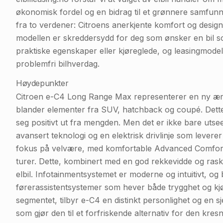
økonomisk fordel og en bidrag til et grønnere samfu
fra to verdener: Citroens anerkjente komfort og design,
modellen er skreddersydd for deg som ønsker en bil s
praktiske egenskaper eller kjøreglede, og leasingmodel
problemfri bilhverdag.
Høydepunkter
Citroen e-C4 Long Range Max representerer en ny æra f
blander elementer fra SUV, hatchback og coupé. Dette g
seg positivt ut fra mengden. Men det er ikke bare utsee
avansert teknologi og en elektrisk drivlinje som leverer 
fokus på velvære, med komfortable Advanced Comfort-s
turer. Dette, kombinert med en god rekkevidde og rask 
elbil. Infotainmentsystemet er moderne og intuitivt, og
førerassistentsystemer som hever både trygghet og k
segmentet, tilbyr e-C4 en distinkt personlighet og en s
som gjør den til et forfriskende alternativ for den kres