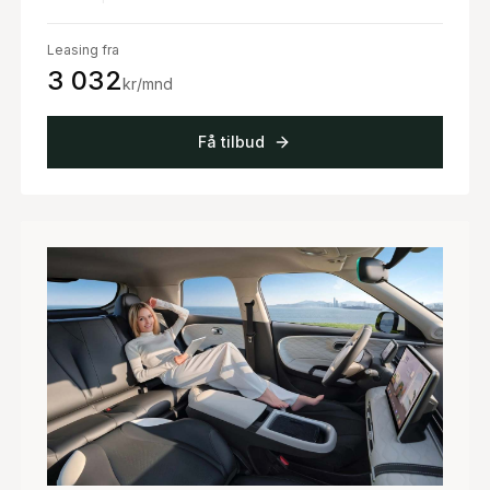
Leasing fra
3 032
kr/mnd
Få tilbud