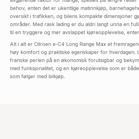
avgjørende faktor for mange, spesielt på lengre reiser e
behov, enten det er ukentlige matinnkjøp, barnehagehent
oversikt i trafikken, og bilens kompakte dimensjoner g
områder. Med rask lading er du aldri langt unna en ful
til en tryggere og mer avslappet kjøreopplevelse, enten
Alt i alt er Citroen e-C4 Long Range Max et fremragen
høy komfort og praktiske egenskaper for hverdagen. Leas
franske perlen på en økonomisk forutsigbar og bekymri
med funksjonalitet, og en kjøreopplevelse som er bå
som følger med bilkjøp.