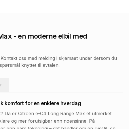
 Max
- en moderne elbil med
r. Kontakt oss med melding i skjemaet under dersom du
pørsmål knyttet til avtalen.
r
sk komfort for en enklere hverdag
rt? Da er Citroen e-C4 Long Range Max et utmerket
enklere og mer forutsigbar enn noensinne. På
mer enn bare teknologi – det handler om en livsstil, en