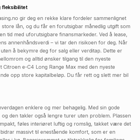
leksibilitet
sing.no gir deg en rekke klare fordeler sammenlignet
p store lån, og du får en forutsigbar månedlig utgift som
i en tid med uforutsigbare finansmarkeder. Ved å lease,
ens annenhåndsverdi – vi tar den risikoen for deg. Når
 uten å bekymre deg for salg eller verditap. Dette er
ellomrom og alltid ønsker tilgang til den nyeste
styrt Citroen e-C4 Long Range Max med den nyeste
nde opp store kapitalbeløp. Du får rett og slett mer bil
hverdagen enklere og mer behagelig. Med sin gode
, og den takler også lengre turer uten problem. Plassen
pakt, føles interiøret luftig og romslig, takket være det
idrar massivt til enestående komfort, som er en