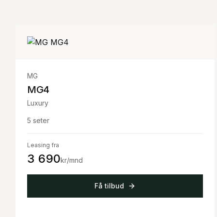
MG
MG4
Luxury
5
seter
Leasing fra
3 690
kr/mnd
Få tilbud