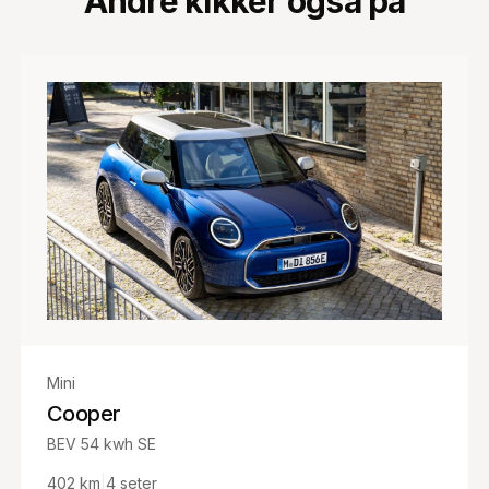
Andre kikker også på
Mini
Cooper
BEV 54 kwh SE
402
km
|
4
seter