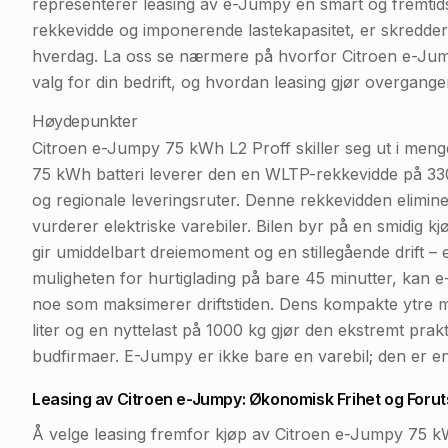
representerer leasing av e-Jumpy en smart og fremtids
rekkevidde og imponerende lastekapasitet, er skredders
hverdag. La oss se nærmere på hvorfor Citroen e-Jump
valg for din bedrift, og hvordan leasing gjør overgangen
Høydepunkter
Citroen e-Jumpy 75 kWh L2 Proff skiller seg ut i men
75 kWh batteri leverer den en WLTP-rekkevidde på 330 
og regionale leveringsruter. Denne rekkevidden elimin
vurderer elektriske varebiler. Bilen byr på en smidig k
gir umiddelbart dreiemoment og en stillegående drift –
muligheten for hurtiglading på bare 45 minutter, kan e
noe som maksimerer driftstiden. Dens kompakte ytre m
liter og en nyttelast på 1000 kg gjør den ekstremt prak
budfirmaer. E-Jumpy er ikke bare en varebil; den er en 
Leasing av Citroen e-Jumpy: Økonomisk Frihet og Forut
Å velge leasing fremfor kjøp av Citroen e-Jumpy 75 kW