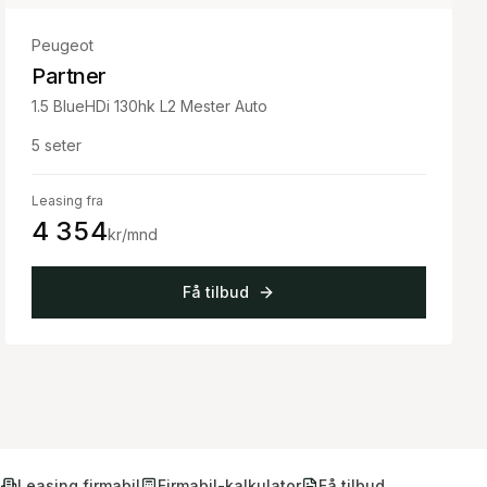
Peugeot
Partner
1.5 BlueHDi 130hk L2 Mester Auto
5
seter
Leasing fra
4 354
kr/mnd
Få tilbud
Leasing firmabil
Firmabil-kalkulator
Få tilbud