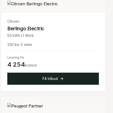
Citroen
Berlingo Electric
50 kWh L1 Work
330
km
|
2
seter
Leasing fra
4 254
kr/mnd
Få tilbud