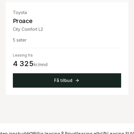
Toyota
Proace
City Comfort L2
5
seter
Leasing fra
4 325
kr/mnd
Få tilbud
uten innskudd
Billig leasing
Privatleasing elbil
Leasing SUV