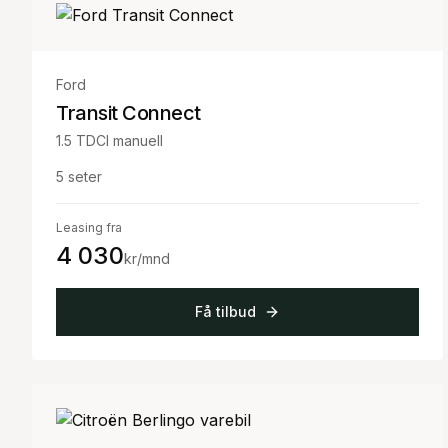
Ford
Transit Connect
1.5 TDCI manuell
5
seter
Leasing fra
4 030
kr/mnd
Få tilbud