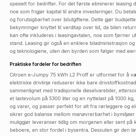
spesielt for bedrifter. For det første eliminerer leasin
noe som frigjør kapital til andre investeringer. Du beta
og forutsigbarhet over bilutgiftene. Dette gjør budsjette
bekymringer knyttet til verditap over tid, da bilen retu
kan ofte inkluderes i leasingavtalen, noe som fjerner ufor
stand. Leasing gir også en enklere biladministrasjon og m
og teknologiene, uten den byrden som følger med eiers
Praktiske fordeler for bedriften
Citroen e-Jumpy 75 kWh L2 Proff er utformet for å væ
elektriske drivlinje reduserer ikke bare drivstoffkost
sammenlignet med tradisjonelle dieselvarebiler, etters
et lastevolum på 5300 liter og en nyttelast på 1000 kg, 
og varer, og passer perfekt for alt fra rørleggere og e
sikrer god balanse mellom manøvrerbarhet i bymiljøer og
muliggjør leveranser tidlig om morgenen eller sent på 
beboere, en stor fordel i bysentra. Dessuten gir den 