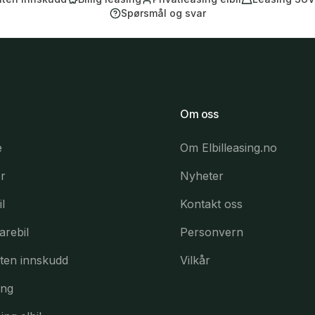
Spørsmål og svar
Om oss
e
Om Elbilleasing.no
er
Nyheter
l
Kontakt oss
arebil
Personvern
uten innskudd
Vilkår
ing