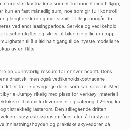
g de store startkostnadene som er forbundet med bilkjøp,
ler kun en fast månedlig sum, noe som gir full kontroll
ring langt enklere og mer stabilt. I tillegg unngår du
rneres ved endt leasingperiode. Service og vedlikehold
utsette utgifter og sikrer at bilen din alltid er i topp
uligheten til å alltid ha tilgang til de nyeste modellene
kap av en flåte.
re en uunnværlig ressurs for enhver bedrift. Dens
nadene drastisk, men også vedlikeholdskostnadene
om det er færre bevegelige deler som kan slites ut. Med
tilbyr e-Jumpy rikelig med plass for verktøy, materiell
lektrikere til blomsterleveranser og catering. L2-lengden
 tilstrekkelig lasterom. Den stillegående driften
kvelden i støyrestriksjonsområder uten å forstyrre
lave innlastningshøyden og praktiske skyvedører på