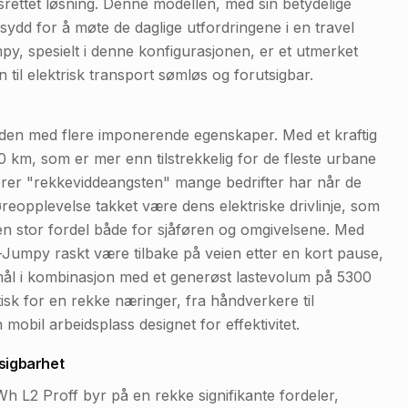
rettet løsning. Denne modellen, med sin betydelige
ydd for å møte de daglige utfordringene i en travel
y, spesielt i denne konfigurasjonen, er et utmerket
 til elektrisk transport sømløs og forutsigbar.
gden med flere imponerende egenskaper. Med et kraftig
km, som er mer enn tilstrekkelig for de fleste urbane
erer "rekkeviddeangsten" mange bedrifter har når de
jøreopplevelse takket være dens elektriske drivlinje, som
 en stor fordel både for sjåføren og omgivelsene. Med
-Jumpy raskt være tilbake på veien etter en kort pause,
ål i kombinasjon med et generøst lastevolum på 5300
tisk for en rekke næringer, fra håndverkere til
mobil arbeidsplass designet for effektivitet.
sigbarhet
h L2 Proff byr på en rekke signifikante fordeler,