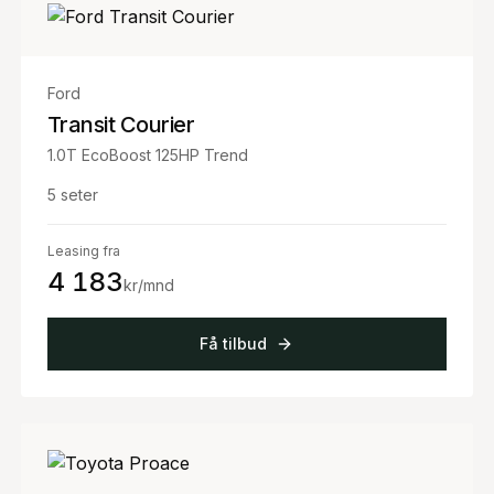
Ford
Transit Courier
1.0T EcoBoost 125HP Trend
5
seter
Leasing fra
4 183
kr/mnd
Få tilbud