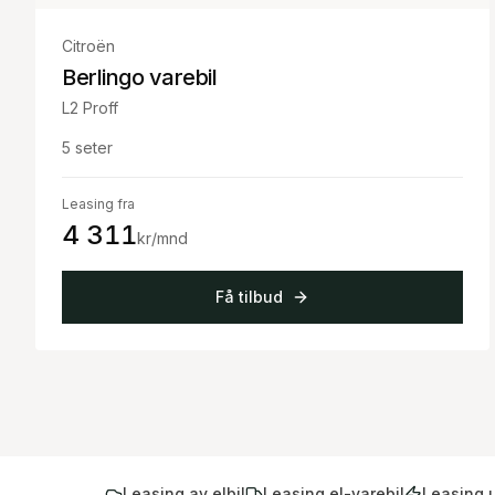
Citroën
Berlingo varebil
L2 Proff
5
seter
Leasing fra
4 311
kr/mnd
Få tilbud
Leasing av elbil
Leasing el-varebil
Leasing 