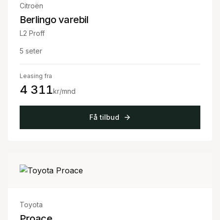
Citroën
Berlingo varebil
L2 Proff
5
seter
Leasing fra
4 311
kr/mnd
Få tilbud
Toyota
Proace