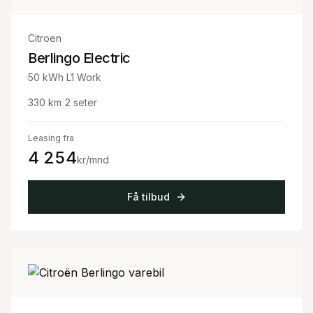
Citroen
Berlingo Electric
50 kWh L1 Work
330
km
|
2
seter
Leasing fra
4 254
kr/mnd
Få tilbud