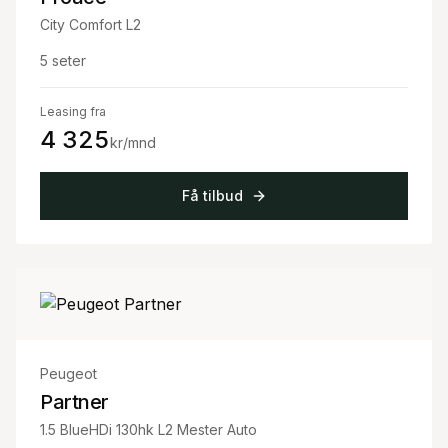
City Comfort L2
5
seter
Leasing fra
4 325
kr/mnd
Få tilbud
Peugeot
Partner
1.5 BlueHDi 130hk L2 Mester Auto