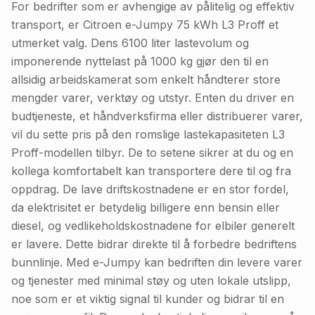
For bedrifter som er avhengige av pålitelig og effektiv
transport, er Citroen e-Jumpy 75 kWh L3 Proff et
utmerket valg. Dens 6100 liter lastevolum og
imponerende nyttelast på 1000 kg gjør den til en
allsidig arbeidskamerat som enkelt håndterer store
mengder varer, verktøy og utstyr. Enten du driver en
budtjeneste, et håndverksfirma eller distribuerer varer,
vil du sette pris på den romslige lastekapasiteten L3
Proff-modellen tilbyr. De to setene sikrer at du og en
kollega komfortabelt kan transportere dere til og fra
oppdrag. De lave driftskostnadene er en stor fordel,
da elektrisitet er betydelig billigere enn bensin eller
diesel, og vedlikeholdskostnadene for elbiler generelt
er lavere. Dette bidrar direkte til å forbedre bedriftens
bunnlinje. Med e-Jumpy kan bedriften din levere varer
og tjenester med minimal støy og uten lokale utslipp,
noe som er et viktig signal til kunder og bidrar til en