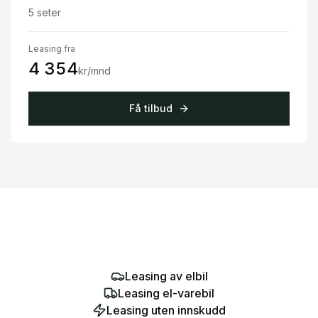
5
seter
Leasing fra
4 354
kr/mnd
Få tilbud
Leasing av elbil
Leasing el-varebil
Leasing uten innskudd