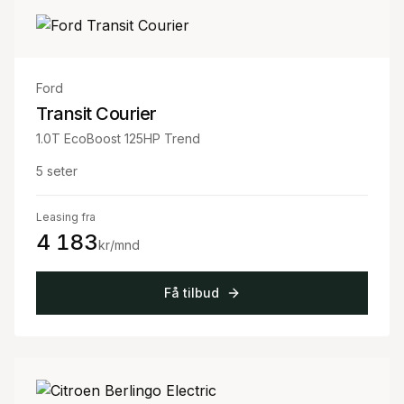
Ford
Transit Courier
1.0T EcoBoost 125HP Trend
5
seter
Leasing fra
4 183
kr/mnd
Få tilbud