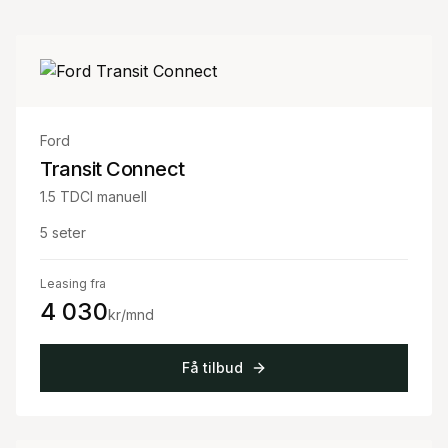
Ford
Transit Connect
1.5 TDCI manuell
5
seter
Leasing fra
4 030
kr/mnd
Få tilbud