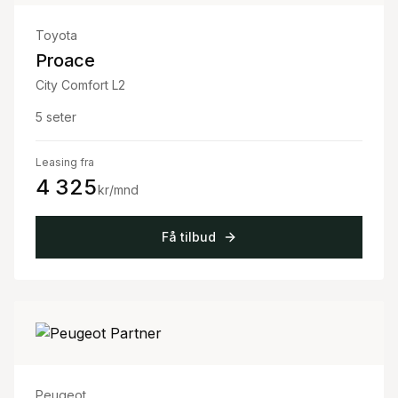
Toyota
Proace
City Comfort L2
5
seter
Leasing fra
4 325
kr/mnd
Få tilbud
Peugeot