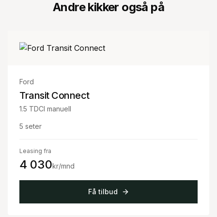
Andre kikker også på
Ford
Transit Connect
1.5 TDCI manuell
5
seter
Leasing fra
4 030
kr/mnd
Få tilbud