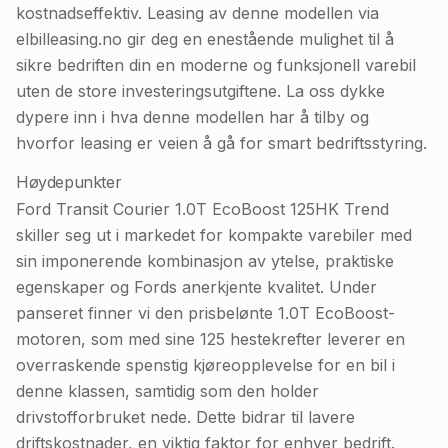
kostnadseffektiv. Leasing av denne modellen via
elbilleasing.no gir deg en enestående mulighet til å
sikre bedriften din en moderne og funksjonell varebil
uten de store investeringsutgiftene. La oss dykke
dypere inn i hva denne modellen har å tilby og
hvorfor leasing er veien å gå for smart bedriftsstyring.
Høydepunkter
Ford Transit Courier 1.0T EcoBoost 125HK Trend
skiller seg ut i markedet for kompakte varebiler med
sin imponerende kombinasjon av ytelse, praktiske
egenskaper og Fords anerkjente kvalitet. Under
panseret finner vi den prisbelønte 1.0T EcoBoost-
motoren, som med sine 125 hestekrefter leverer en
overraskende spenstig kjøreopplevelse for en bil i
denne klassen, samtidig som den holder
drivstofforbruket nede. Dette bidrar til lavere
driftskostnader, en viktig faktor for enhver bedrift.