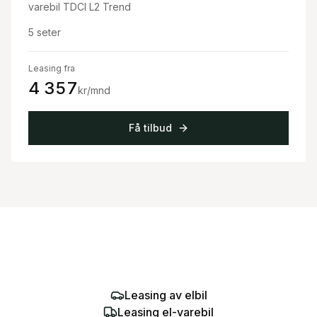
varebil TDCI L2 Trend
5
seter
Leasing fra
4 357
kr/mnd
Få tilbud
Leasing av elbil
Leasing el-varebil