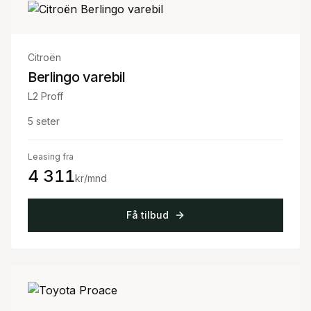
Citroën
Berlingo varebil
L2 Proff
5
seter
Leasing fra
4 311
kr/mnd
Få tilbud