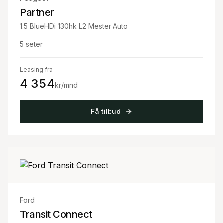
Partner
1.5 BlueHDi 130hk L2 Mester Auto
5
seter
Leasing fra
4 354
kr/mnd
Få tilbud
Ford
Transit Connect