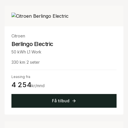
Citroen
Berlingo Electric
50 kWh L1 Work
330
km
|
2
seter
Leasing fra
4 254
kr/mnd
Få tilbud