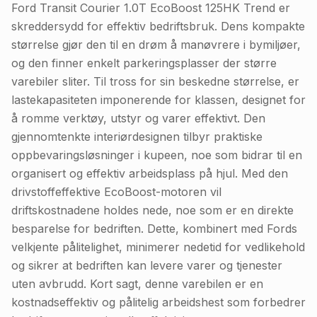
Ford Transit Courier 1.0T EcoBoost 125HK Trend er
skreddersydd for effektiv bedriftsbruk. Dens kompakte
størrelse gjør den til en drøm å manøvrere i bymiljøer,
og den finner enkelt parkeringsplasser der større
varebiler sliter. Til tross for sin beskedne størrelse, er
lastekapasiteten imponerende for klassen, designet for
å romme verktøy, utstyr og varer effektivt. Den
gjennomtenkte interiørdesignen tilbyr praktiske
oppbevaringsløsninger i kupeen, noe som bidrar til en
organisert og effektiv arbeidsplass på hjul. Med den
drivstoffeffektive EcoBoost-motoren vil
driftskostnadene holdes nede, noe som er en direkte
besparelse for bedriften. Dette, kombinert med Fords
velkjente pålitelighet, minimerer nedetid for vedlikehold
og sikrer at bedriften kan levere varer og tjenester
uten avbrudd. Kort sagt, denne varebilen er en
kostnadseffektiv og pålitelig arbeidshest som forbedrer