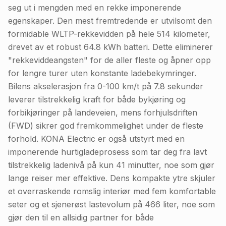
seg ut i mengden med en rekke imponerende
egenskaper. Den mest fremtredende er utvilsomt den
formidable WLTP-rekkevidden på hele 514 kilometer,
drevet av et robust 64.8 kWh batteri. Dette eliminerer
"rekkeviddeangsten" for de aller fleste og åpner opp
for lengre turer uten konstante ladebekymringer.
Bilens akselerasjon fra 0-100 km/t på 7.8 sekunder
leverer tilstrekkelig kraft for både bykjøring og
forbikjøringer på landeveien, mens forhjulsdriften
(FWD) sikrer god fremkommelighet under de fleste
forhold. KONA Electric er også utstyrt med en
imponerende hurtigladeprosess som tar deg fra lavt
tilstrekkelig ladenivå på kun 41 minutter, noe som gjør
lange reiser mer effektive. Dens kompakte ytre skjuler
et overraskende romslig interiør med fem komfortable
seter og et sjenerøst lastevolum på 466 liter, noe som
gjør den til en allsidig partner for både