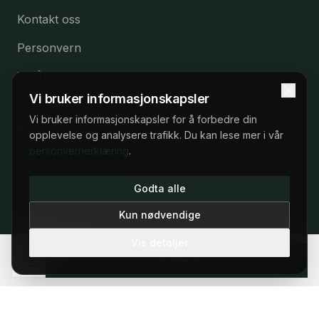
Kontakt oss
Personvern
Vilkår
Vi bruker informasjonskapsler
Vi bruker informasjonskapsler for å forbedre din
Kontakt
opplevelse og analysere trafikk. Du kan lese mer i vår
personvernerklæring
.
22 53 57 53
22 53 57 53
Godta alle
post@elbilleasing.no
Man–fre 09:00–17:00
Kun nødvendige
Oslo, Norge
Vis detaljer
Få tilbud
©
2026
Elbilleasing.no.
Vilkår
Personvern