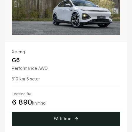
Xpeng
G6
Performance AWD
510
km
|
5
seter
Leasing fra
6 890
kr/mnd
Få tilbud