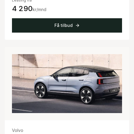
Leasing fra
4 290
kr/mnd
Få tilbud
Volvo