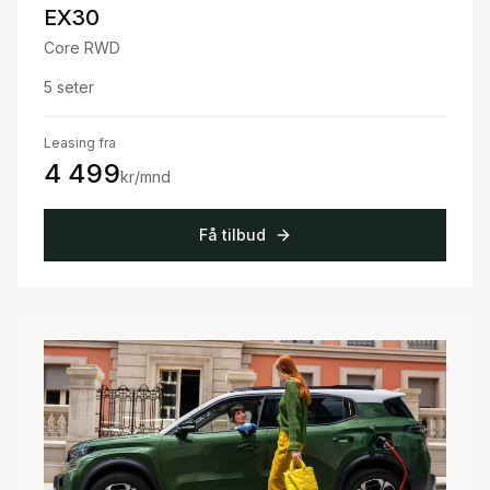
EX30
Core RWD
5
seter
Leasing fra
4 499
kr/mnd
Få tilbud