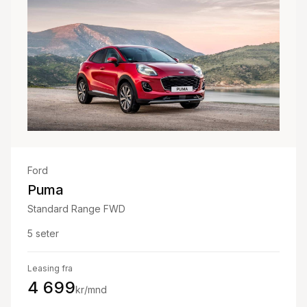
Ford
Puma
Standard Range FWD
5
seter
Leasing fra
4 699
kr/mnd