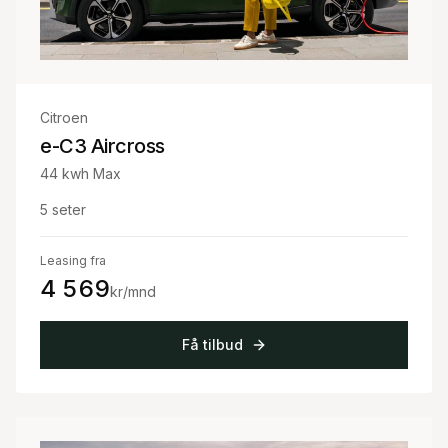
Citroen
e-C3 Aircross
44 kwh Max
5
seter
Leasing fra
4 569
kr/mnd
Få tilbud