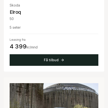
Skoda
Elroq
50
5
seter
Leasing fra
4 399
kr/mnd
Få tilbud