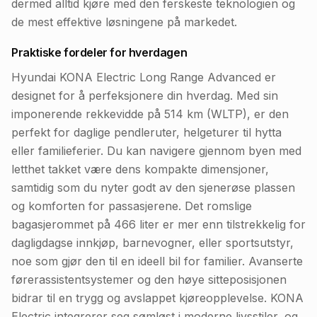
dermed alltid kjøre med den ferskeste teknologien og
de mest effektive løsningene på markedet.
Praktiske fordeler for hverdagen
Hyundai KONA Electric Long Range Advanced er
designet for å perfeksjonere din hverdag. Med sin
imponerende rekkevidde på 514 km (WLTP), er den
perfekt for daglige pendleruter, helgeturer til hytta
eller familieferier. Du kan navigere gjennom byen med
letthet takket være dens kompakte dimensjoner,
samtidig som du nyter godt av den sjenerøse plassen
og komforten for passasjerene. Det romslige
bagasjerommet på 466 liter er mer enn tilstrekkelig for
dagligdagse innkjøp, barnevogner, eller sportsutstyr,
noe som gjør den til en ideell bil for familier. Avanserte
førerassistentsystemer og den høye sitteposisjonen
bidrar til en trygg og avslappet kjøreopplevelse. KONA
Electric integrerer seg sømløst i moderne livsstiler, og