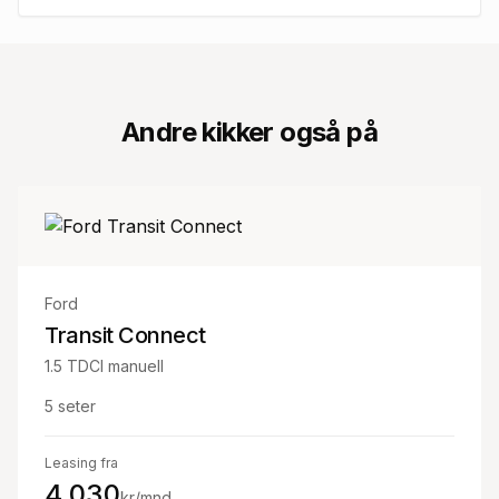
Andre kikker også på
Ford
Transit Connect
1.5 TDCI manuell
5
seter
Leasing fra
4 030
kr/mnd