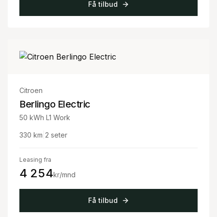
Få tilbud
Citroen
Berlingo Electric
50 kWh L1 Work
330
km
|
2
seter
Leasing fra
4 254
kr/mnd
Få tilbud