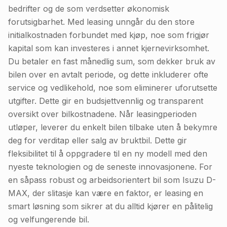
bedrifter og de som verdsetter økonomisk
forutsigbarhet. Med leasing unngår du den store
initialkostnaden forbundet med kjøp, noe som frigjør
kapital som kan investeres i annet kjernevirksomhet.
Du betaler en fast månedlig sum, som dekker bruk av
bilen over en avtalt periode, og dette inkluderer ofte
service og vedlikehold, noe som eliminerer uforutsette
utgifter. Dette gir en budsjettvennlig og transparent
oversikt over bilkostnadene. Når leasingperioden
utløper, leverer du enkelt bilen tilbake uten å bekymre
deg for verditap eller salg av bruktbil. Dette gir
fleksibilitet til å oppgradere til en ny modell med den
nyeste teknologien og de seneste innovasjonene. For
en såpass robust og arbeidsorientert bil som Isuzu D-
MAX, der slitasje kan være en faktor, er leasing en
smart løsning som sikrer at du alltid kjører en pålitelig
og velfungerende bil.