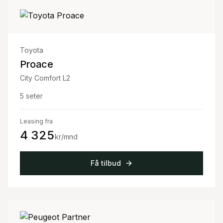
Toyota
Proace
City Comfort L2
5
seter
Leasing fra
4 325
kr/mnd
Få tilbud