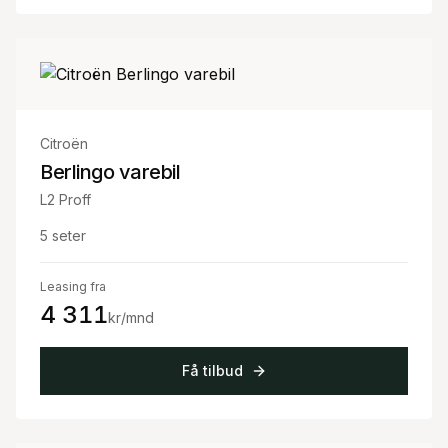
Citroën
Berlingo varebil
L2 Proff
5
seter
Leasing fra
4 311
kr/mnd
Få tilbud