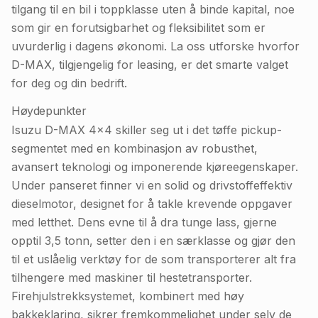
tilgang til en bil i toppklasse uten å binde kapital, noe
som gir en forutsigbarhet og fleksibilitet som er
uvurderlig i dagens økonomi. La oss utforske hvorfor
D-MAX, tilgjengelig for leasing, er det smarte valget
for deg og din bedrift.
Høydepunkter
Isuzu D-MAX 4x4 skiller seg ut i det tøffe pickup-
segmentet med en kombinasjon av robusthet,
avansert teknologi og imponerende kjøreegenskaper.
Under panseret finner vi en solid og drivstoffeffektiv
dieselmotor, designet for å takle krevende oppgaver
med letthet. Dens evne til å dra tunge lass, gjerne
opptil 3,5 tonn, setter den i en særklasse og gjør den
til et uslåelig verktøy for de som transporterer alt fra
tilhengere med maskiner til hestetransporter.
Firehjulstrekksystemet, kombinert med høy
bakkeklaring, sikrer fremkommelighet under selv de