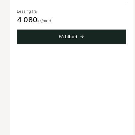
Leasing fra
4 080
kr/mnd
Få tilbud