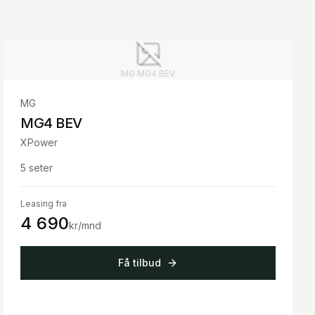
MG
MG4 BEV
MG
MG4 BEV
XPower
5
seter
Leasing fra
4 690
kr/mnd
Få tilbud