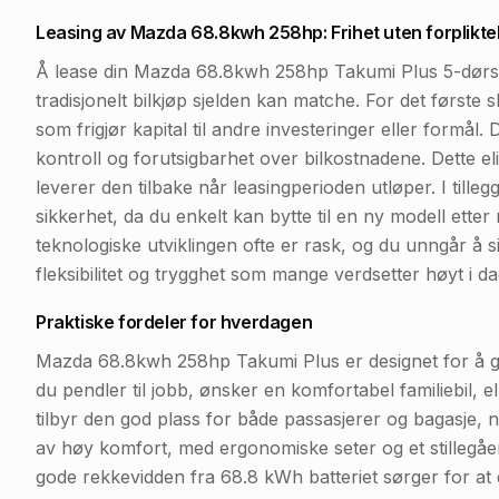
Leasing av Mazda 68.8kwh 258hp: Frihet uten forplikte
Å lease din Mazda 68.8kwh 258hp Takumi Plus 5-dørs vi
tradisjonelt bilkjøp sjelden kan matche. For det første 
som frigjør kapital til andre investeringer eller formål
kontroll og forutsigbarhet over bilkostnadene. Dette el
leverer den tilbake når leasingperioden utløper. I tillegg 
sikkerhet, da du enkelt kan bytte til en ny modell etter n
teknologiske utviklingen ofte er rask, og du unngår å sit
fleksibilitet og trygghet som mange verdsetter høyt i 
Praktiske fordeler for hverdagen
Mazda 68.8kwh 258hp Takumi Plus er designet for å g
du pendler til jobb, ønsker en komfortabel familiebil, 
tilbyr den god plass for både passasjerer og bagasje, no
av høy komfort, med ergonomiske seter og et stillegåe
gode rekkevidden fra 68.8 kWh batteriet sørger for at