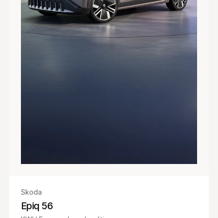
Skoda
Epiq 56