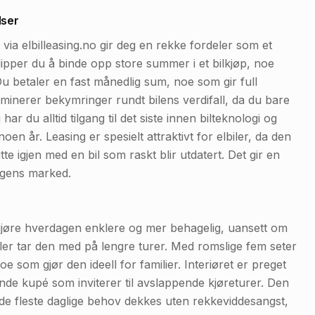
lser
a elbilleasing.no gir deg en rekke fordeler som et
slipper du å binde opp store summer i et bilkjøp, noe
. Du betaler en fast månedlig sum, noe som gir full
iminerer bekymringer rundt bilens verdifall, da du bare
har du alltid tilgang til det siste innen bilteknologi og
oen år. Leasing er spesielt attraktivt for elbiler, da den
te igjen med en bil som raskt blir utdatert. Det gir en
dagens marked.
jøre hverdagen enklere og mer behagelig, uansett om
eller tar den med på lengre turer. Med romslige fem seter
e som gjør den ideell for familier. Interiøret er preget
nde kupé som inviterer til avslappende kjøreturer. Den
 de fleste daglige behov dekkes uten rekkeviddesangst,