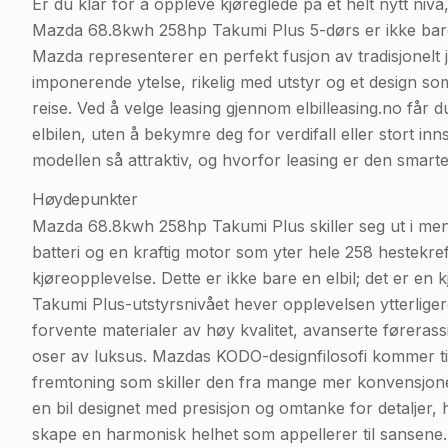
Er du klar for å oppleve kjøreglede på et helt nytt nivå
Mazda 68.8kwh 258hp Takumi Plus 5-dørs er ikke bare en
Mazda representerer en perfekt fusjon av tradisjonelt
imponerende ytelse, rikelig med utstyr og et design som
reise. Ved å velge leasing gjennom elbilleasing.no får 
elbilen, uten å bekymre deg for verdifall eller stort i
modellen så attraktiv, og hvorfor leasing er den smarte
Høydepunkter
Mazda 68.8kwh 258hp Takumi Plus skiller seg ut i men
batteri og en kraftig motor som yter hele 258 hestekre
kjøreopplevelse. Dette er ikke bare en elbil; det er en
Takumi Plus-utstyrsnivået hever opplevelsen ytterlig
forvente materialer av høy kvalitet, avanserte førera
oser av luksus. Mazdas KODO-designfilosofi kommer til s
fremtoning som skiller den fra mange mer konvensjonel
en bil designet med presisjon og omtanke for detaljer
skape en harmonisk helhet som appellerer til sansene.