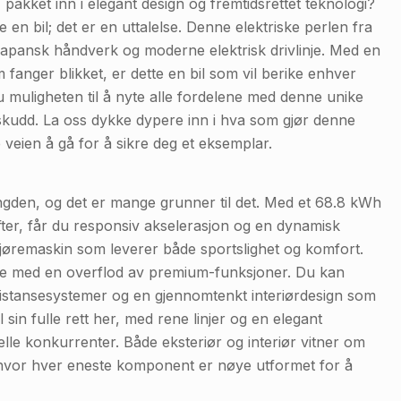
, pakket inn i elegant design og fremtidsrettet teknologi?
 bil; det er en uttalelse. Denne elektriske perlen fra
 japansk håndverk og moderne elektrisk drivlinje. Med en
 fanger blikket, er dette en bil som vil berike enhver
du muligheten til å nyte alle fordelene med denne unike
nnskudd. La oss dykke dypere inn i hva som gjør denne
 veien å gå for å sikre deg et eksemplar.
gden, og det er mange grunner til det. Med et 68.8 kWh
fter, får du responsiv akselerasjon og en dynamisk
 kjøremaskin som leverer både sportslighet og komfort.
ere med en overflod av premium-funksjoner. Du kan
ssistansesystemer og en gjennomtenkt interiørdesign som
in fulle rett her, med rene linjer og en elegant
le konkurrenter. Både eksteriør og interiør vitner om
, hvor hver eneste komponent er nøye utformet for å