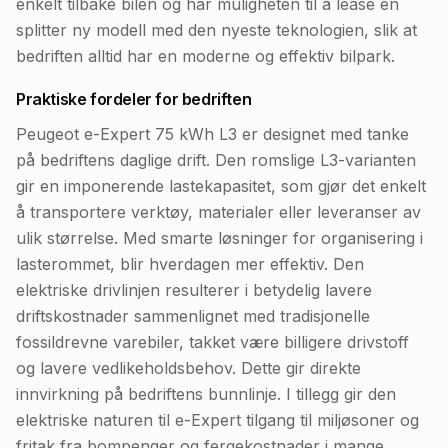
enkelt tilbake bilen og har muligheten til å lease en
splitter ny modell med den nyeste teknologien, slik at
bedriften alltid har en moderne og effektiv bilpark.
Praktiske fordeler for bedriften
Peugeot e-Expert 75 kWh L3 er designet med tanke
på bedriftens daglige drift. Den romslige L3-varianten
gir en imponerende lastekapasitet, som gjør det enkelt
å transportere verktøy, materialer eller leveranser av
ulik størrelse. Med smarte løsninger for organisering i
lasterommet, blir hverdagen mer effektiv. Den
elektriske drivlinjen resulterer i betydelig lavere
driftskostnader sammenlignet med tradisjonelle
fossildrevne varebiler, takket være billigere drivstoff
og lavere vedlikeholdsbehov. Dette gir direkte
innvirkning på bedriftens bunnlinje. I tillegg gir den
elektriske naturen til e-Expert tilgang til miljøsoner og
fritak fra bompenger og fergekostnader i mange