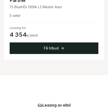
Partner
1.5 BlueHDi 130hk L2 Mester Auto
5
seter
Leasing fra
4 354
kr/mnd
Få tilbud
Leasing av elbil