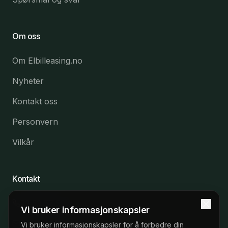
Om oss
Om Elbilleasing.no
Nyheter
Kontakt oss
Personvern
Vilkår
Kontakt
22 53 57 53
Vi bruker informasjonskapsler
post@elbilleasing.no
Vi bruker informasjonskapsler for å forbedre din