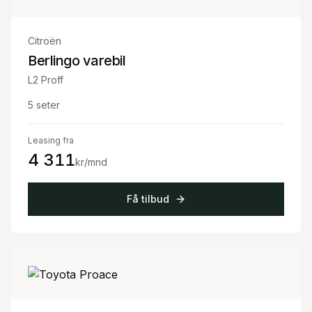
Citroën
Berlingo varebil
L2 Proff
5
seter
Leasing fra
4 311
kr/mnd
Få tilbud