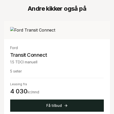
Andre kikker også på
Ford
Transit Connect
1.5 TDCI manuell
5
seter
Leasing fra
4 030
kr/mnd
Få tilbud