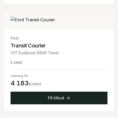
Ford
Transit Courier
1.0T EcoBoost 125HP Trend
5
seter
Leasing fra
4 183
kr/mnd
Få tilbud