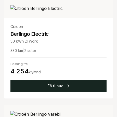
Citroen
Berlingo Electric
50 kWh L1 Work
330
km
|
2
seter
Leasing fra
4 254
kr/mnd
Få tilbud