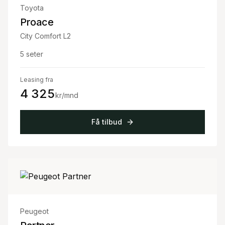
Toyota
Proace
City Comfort L2
5
seter
Leasing fra
4 325
kr/mnd
Få tilbud
Peugeot