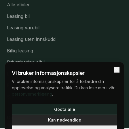
Alle elbiler
Leasing bil
Leasing varebil
Leasing uten innskudd
Billig leasing
Privatleasing elbil
Vi bruker informasjonskapsler
Leasing SUV
Vi bruker informasjonskapsler for å forbedre din
Få tilbud
opplevelse og analysere trafikk. Du kan lese mer i vår
personvernerklæring
.
Spørsmål og svar
22 53 57 53
Godta alle
Om oss
Man–fre 09:00–17:00
Kun nødvendige