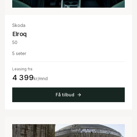
Skoda
Elroq
50
5
seter
Leasing fra
4 399
kr/mnd
Få tilbud