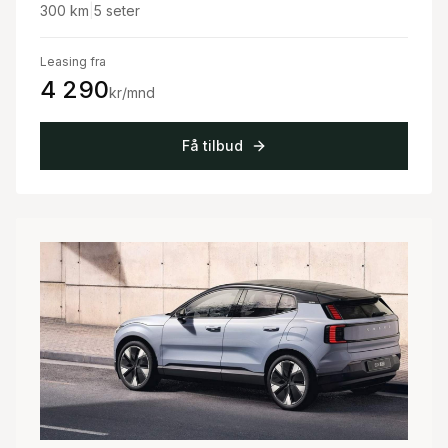
300
km
|
5
seter
Leasing fra
4 290
kr/mnd
Få tilbud