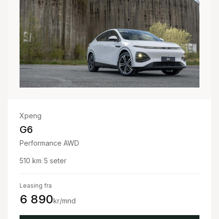
Xpeng
G6
Performance AWD
510
km
|
5
seter
Leasing fra
6 890
kr/mnd