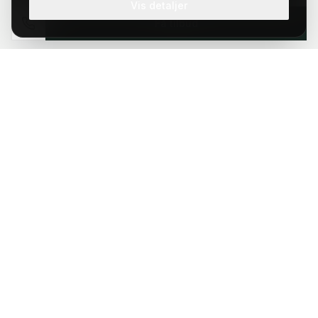
Om Elbilleasing.no
Vis detaljer
Få tilbud
Nyheter
Kontakt oss
Personvern
Vilkår
Kontakt
22 53 57 53
post@elbilleasing.no
Oslo, Norge