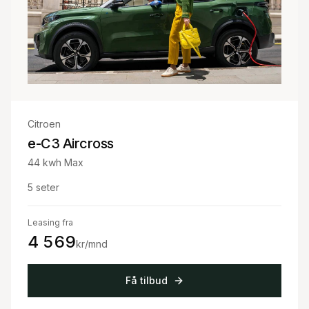
Citroen
e-C3 Aircross
44 kwh Max
5
seter
Leasing fra
4 569
kr/mnd
Få tilbud