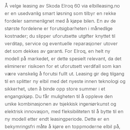
Å velge leasing av Skoda Elroq 60 via elbilleasing.no
er en usedvanlig smart løsning som tilbyr en rekke
fordeler sammenlignet med å kjøpe bilen. En av de
største fordelene er forutsigbarheten i månedlige
kostnader; du slipper uforutsette utgifter knyttet til
verditap, service og eventuelle reparasjoner utover
det som dekkes av garanti. For Elroq, en helt ny
modell på markedet, er dette spesielt relevant, da det
eliminerer risikoen for et uforutsett verdifall som kan
være vanskelig å forutsi fullt ut. Leasing gir deg tilgang
til en splitter ny elbil med det nyeste innen teknologi og
sikkerhet, uten å binde opp store summer i et
engangskjøp. Du får muligheten til å oppleve den
unike kombinasjonen av tsjekkisk ingeniørkunst og
elektrisk innovasjon, med fleksibiliteten til å bytte til en
ny modell etter endt leasingperiode. Dette er en
bekymringsfri måte å kjøre en toppmoderne elbil på,