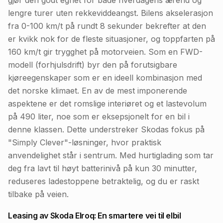
gjør den godt egnet for både hverdagens ærend og
lengre turer uten rekkeviddeangst. Bilens akselerasjon
fra 0-100 km/t på rundt 8 sekunder bekrefter at den
er kvikk nok for de fleste situasjoner, og toppfarten på
160 km/t gir trygghet på motorveien. Som en FWD-
modell (forhjulsdrift) byr den på forutsigbare
kjøreegenskaper som er en ideell kombinasjon med
det norske klimaet. En av de mest imponerende
aspektene er det romslige interiøret og et lastevolum
på 490 liter, noe som er eksepsjonelt for en bil i
denne klassen. Dette understreker Skodas fokus på
"Simply Clever"-løsninger, hvor praktisk
anvendelighet står i sentrum. Med hurtiglading som tar
deg fra lavt til høyt batterinivå på kun 30 minutter,
reduseres ladestoppene betraktelig, og du er raskt
tilbake på veien.
Leasing av Skoda Elroq: En smartere vei til elbil