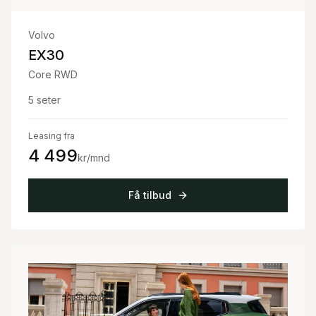
Volvo
EX30
Core RWD
5
seter
Leasing fra
4 499
kr/mnd
Få tilbud