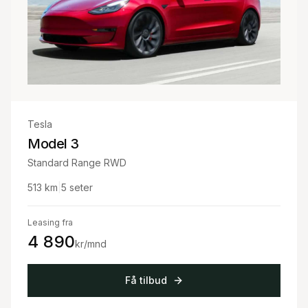
Tesla
Model 3
Standard Range RWD
513
km
|
5
seter
Leasing fra
4 890
kr/mnd
Få tilbud