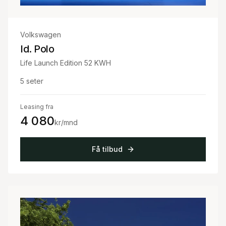
Volkswagen
Id. Polo
Life Launch Edition 52 KWH
5
seter
Leasing fra
4 080
kr/mnd
Få tilbud