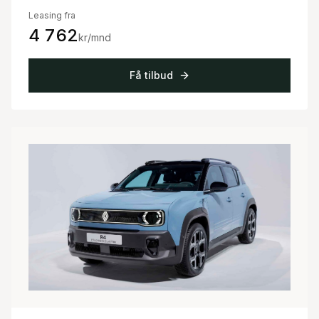
Leasing fra
4 762
kr/mnd
Få tilbud