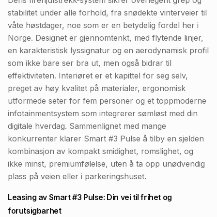
Dens firehjulstrekk-system sikrer overlegent grep og
stabilitet under alle forhold, fra snødekte vinterveier til
våte høstdager, noe som er en betydelig fordel her i
Norge. Designet er gjennomtenkt, med flytende linjer,
en karakteristisk lyssignatur og en aerodynamisk profil
som ikke bare ser bra ut, men også bidrar til
effektiviteten. Interiøret er et kapittel for seg selv,
preget av høy kvalitet på materialer, ergonomisk
utformede seter for fem personer og et toppmoderne
infotainmentsystem som integrerer sømløst med din
digitale hverdag. Sammenlignet med mange
konkurrenter klarer Smart #3 Pulse å tilby en sjelden
kombinasjon av kompakt smidighet, romslighet, og
ikke minst, premiumfølelse, uten å ta opp unødvendig
plass på veien eller i parkeringshuset.
Leasing av Smart #3 Pulse: Din vei til frihet og
forutsigbarhet