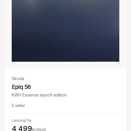
Skoda
Epiq 56
KWH Essense launch edition
5
seter
Leasing fra
4 499
kr/mnd