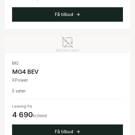
Få tilbud
MG
MG4 BEV
MG
MG4 BEV
XPower
5
seter
Leasing fra
4 690
kr/mnd
Få tilbud