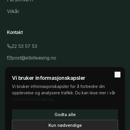
Vilkår
Kontakt
22 53 57 53
post@elbilleasing.no
Oslo, Norge
Vi bruker informasjonskapsler
Vi bruker informasjonskapsler for å forbedre din
opplevelse og analysere trafikk. Du kan lese mer i vår
personvernerklæring
.
©
2026
Elbilleasing.no.
Vilkår
Personvern
22 53 57 53
Godta alle
Man–fre 09:00–17:00
Kun nødvendige