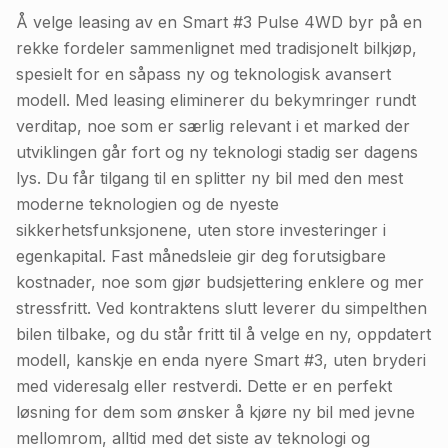
Å velge leasing av en Smart #3 Pulse 4WD byr på en
rekke fordeler sammenlignet med tradisjonelt bilkjøp,
spesielt for en såpass ny og teknologisk avansert
modell. Med leasing eliminerer du bekymringer rundt
verditap, noe som er særlig relevant i et marked der
utviklingen går fort og ny teknologi stadig ser dagens
lys. Du får tilgang til en splitter ny bil med den mest
moderne teknologien og de nyeste
sikkerhetsfunksjonene, uten store investeringer i
egenkapital. Fast månedsleie gir deg forutsigbare
kostnader, noe som gjør budsjettering enklere og mer
stressfritt. Ved kontraktens slutt leverer du simpelthen
bilen tilbake, og du står fritt til å velge en ny, oppdatert
modell, kanskje en enda nyere Smart #3, uten bryderi
med videresalg eller restverdi. Dette er en perfekt
løsning for dem som ønsker å kjøre ny bil med jevne
mellomrom, alltid med det siste av teknologi og