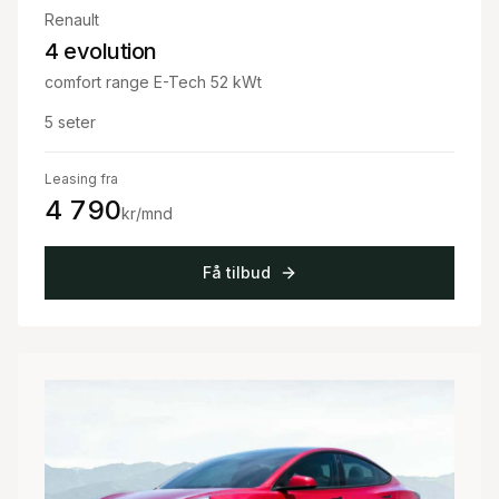
Renault
4 evolution
comfort range E-Tech 52 kWt
5
seter
Leasing fra
4 790
kr/mnd
Få tilbud