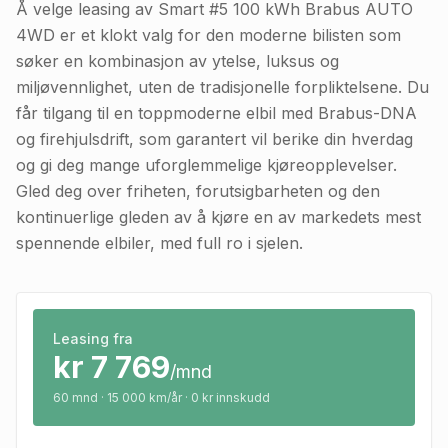
Å velge leasing av Smart #5 100 kWh Brabus AUTO
4WD er et klokt valg for den moderne bilisten som
søker en kombinasjon av ytelse, luksus og
miljøvennlighet, uten de tradisjonelle forpliktelsene. Du
får tilgang til en toppmoderne elbil med Brabus-DNA
og firehjulsdrift, som garantert vil berike din hverdag
og gi deg mange uforglemmelige kjøreopplevelser.
Gled deg over friheten, forutsigbarheten og den
kontinuerlige gleden av å kjøre en av markedets mest
spennende elbiler, med full ro i sjelen.
Leasing fra
kr
7 769
/mnd
60
mnd · 15 000 km/år · 0 kr innskudd