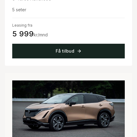
5
seter
Leasing fra
5 999
kr/mnd
Få tilbud