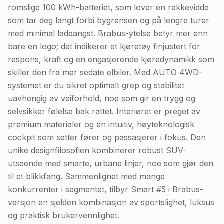
romslige 100 kWh-batteriet, som lover en rekkevidde
som tar deg langt forbi bygrensen og på lengre turer
med minimal ladeangst. Brabus-ytelse betyr mer enn
bare en logo; det indikerer et kjøretøy finjustert for
respons, kraft og en engasjerende kjøredynamikk som
skiller den fra mer sedate elbiler. Med AUTO 4WD-
systemet er du sikret optimalt grep og stabilitet
uavhengig av veiforhold, noe som gir en trygg og
selvsikker følelse bak rattet. Interiøret er preget av
premium materialer og en intuitiv, høyteknologisk
cockpit som setter fører og passasjerer i fokus. Den
unike designfilosofien kombinerer robust SUV-
utseende med smarte, urbane linjer, noe som gjør den
til et blikkfang. Sammenlignet med mange
konkurrenter i segmentet, tilbyr Smart #5 i Brabus-
versjon en sjelden kombinasjon av sportslighet, luksus
og praktisk brukervennlighet.