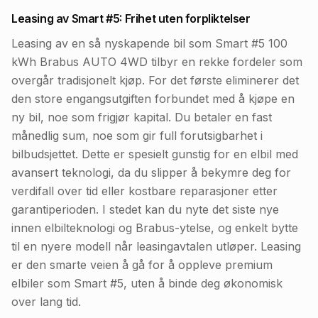
Leasing av Smart #5: Frihet uten forpliktelser
Leasing av en så nyskapende bil som Smart #5 100
kWh Brabus AUTO 4WD tilbyr en rekke fordeler som
overgår tradisjonelt kjøp. For det første eliminerer det
den store engangsutgiften forbundet med å kjøpe en
ny bil, noe som frigjør kapital. Du betaler en fast
månedlig sum, noe som gir full forutsigbarhet i
bilbudsjettet. Dette er spesielt gunstig for en elbil med
avansert teknologi, da du slipper å bekymre deg for
verdifall over tid eller kostbare reparasjoner etter
garantiperioden. I stedet kan du nyte det siste nye
innen elbilteknologi og Brabus-ytelse, og enkelt bytte
til en nyere modell når leasingavtalen utløper. Leasing
er den smarte veien å gå for å oppleve premium
elbiler som Smart #5, uten å binde deg økonomisk
over lang tid.