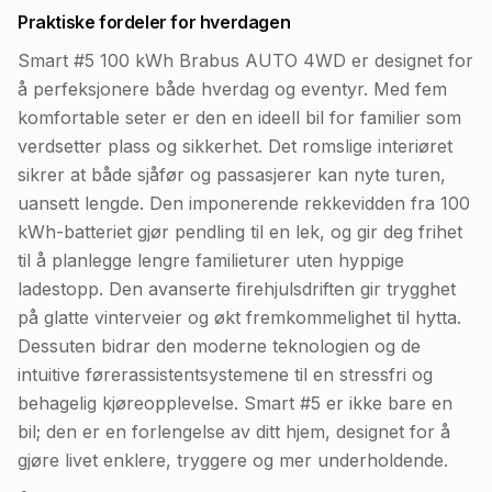
Praktiske fordeler for hverdagen
Smart #5 100 kWh Brabus AUTO 4WD er designet for
å perfeksjonere både hverdag og eventyr. Med fem
komfortable seter er den en ideell bil for familier som
verdsetter plass og sikkerhet. Det romslige interiøret
sikrer at både sjåfør og passasjerer kan nyte turen,
uansett lengde. Den imponerende rekkevidden fra 100
kWh-batteriet gjør pendling til en lek, og gir deg frihet
til å planlegge lengre familieturer uten hyppige
ladestopp. Den avanserte firehjulsdriften gir trygghet
på glatte vinterveier og økt fremkommelighet til hytta.
Dessuten bidrar den moderne teknologien og de
intuitive førerassistentsystemene til en stressfri og
behagelig kjøreopplevelse. Smart #5 er ikke bare en
bil; den er en forlengelse av ditt hjem, designet for å
gjøre livet enklere, tryggere og mer underholdende.