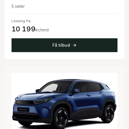
5
seter
Leasing fra
10 199
kr/mnd
Få tilbud