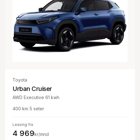
Toyota
Urban Cruiser
AWD Executive 61 kwh
400
km
|
5
seter
Leasing fra
4 969
kr/mnd