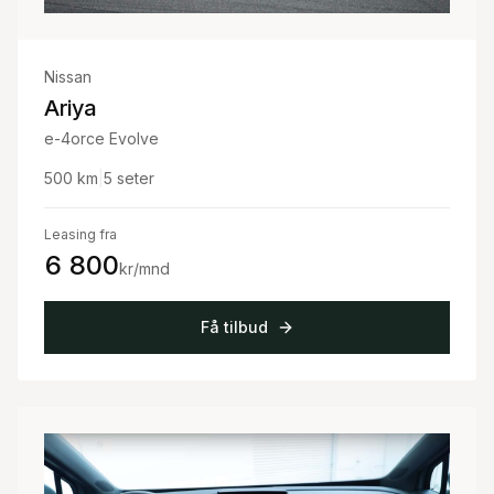
Nissan
Ariya
e-4orce Evolve
500
km
|
5
seter
Leasing fra
6 800
kr/mnd
Få tilbud