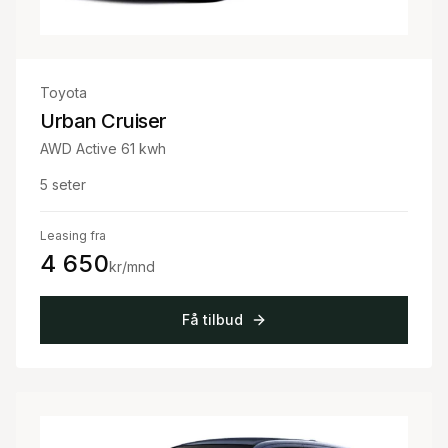
Toyota
Urban Cruiser
AWD Active 61 kwh
5
seter
Leasing fra
4 650
kr/mnd
Få tilbud