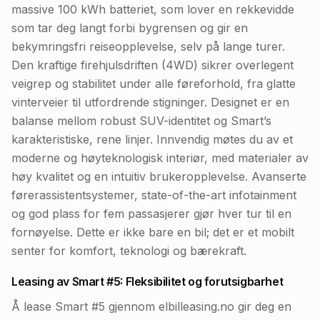
massive 100 kWh batteriet, som lover en rekkevidde
som tar deg langt forbi bygrensen og gir en
bekymringsfri reiseopplevelse, selv på lange turer.
Den kraftige firehjulsdriften (4WD) sikrer overlegent
veigrep og stabilitet under alle føreforhold, fra glatte
vinterveier til utfordrende stigninger. Designet er en
balanse mellom robust SUV-identitet og Smart’s
karakteristiske, rene linjer. Innvendig møtes du av et
moderne og høyteknologisk interiør, med materialer av
høy kvalitet og en intuitiv brukeropplevelse. Avanserte
førerassistentsystemer, state-of-the-art infotainment
og god plass for fem passasjerer gjør hver tur til en
fornøyelse. Dette er ikke bare en bil; det er et mobilt
senter for komfort, teknologi og bærekraft.
Leasing av Smart #5: Fleksibilitet og forutsigbarhet
Å lease Smart #5 gjennom elbilleasing.no gir deg en