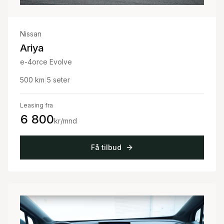
Nissan
Ariya
e-4orce Evolve
500
km
|
5
seter
Leasing fra
6 800
kr/mnd
Få tilbud