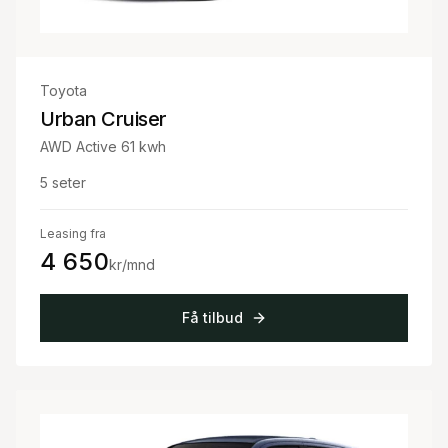
Toyota
Urban Cruiser
AWD Active 61 kwh
5
seter
Leasing fra
4 650
kr/mnd
Få tilbud