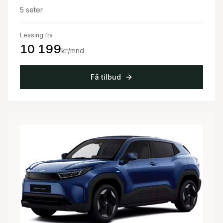
5
seter
Leasing fra
10 199
kr/mnd
Få tilbud