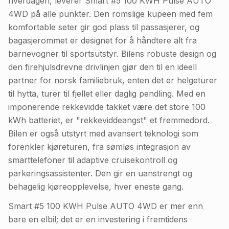
hverdagen, leverer Smart #5 100 KWH Pulse AUTO
4WD på alle punkter. Den romslige kupeen med fem
komfortable seter gir god plass til passasjerer, og
bagasjerommet er designet for å håndtere alt fra
barnevogner til sportsutstyr. Bilens robuste design og
den firehjulsdrevne drivlinjen gjør den til en ideell
partner for norsk familiebruk, enten det er helgeturer
til hytta, turer til fjellet eller daglig pendling. Med en
imponerende rekkevidde takket være det store 100
kWh batteriet, er "rekkeviddeangst" et fremmedord.
Bilen er også utstyrt med avansert teknologi som
forenkler kjøreturen, fra sømløs integrasjon av
smarttelefoner til adaptive cruisekontroll og
parkeringsassistenter. Den gir en uanstrengt og
behagelig kjøreopplevelse, hver eneste gang.
Smart #5 100 KWH Pulse AUTO 4WD er mer enn
bare en elbil; det er en investering i fremtidens