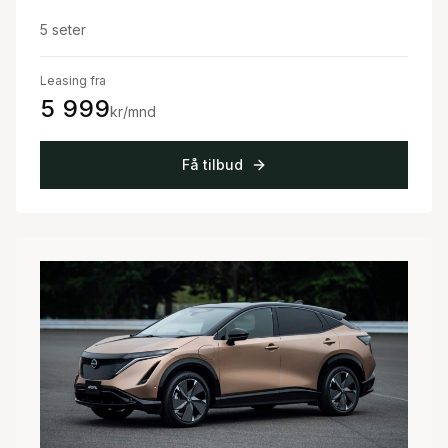
5
seter
Leasing fra
5 999
kr/mnd
Få tilbud