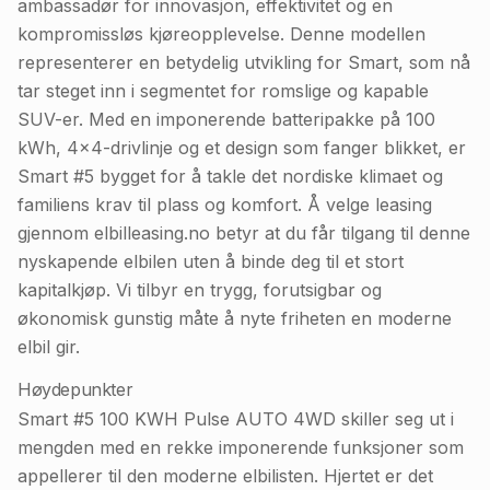
ambassadør for innovasjon, effektivitet og en
kompromissløs kjøreopplevelse. Denne modellen
representerer en betydelig utvikling for Smart, som nå
tar steget inn i segmentet for romslige og kapable
SUV-er. Med en imponerende batteripakke på 100
kWh, 4x4-drivlinje og et design som fanger blikket, er
Smart #5 bygget for å takle det nordiske klimaet og
familiens krav til plass og komfort. Å velge leasing
gjennom elbilleasing.no betyr at du får tilgang til denne
nyskapende elbilen uten å binde deg til et stort
kapitalkjøp. Vi tilbyr en trygg, forutsigbar og
økonomisk gunstig måte å nyte friheten en moderne
elbil gir.
Høydepunkter
Smart #5 100 KWH Pulse AUTO 4WD skiller seg ut i
mengden med en rekke imponerende funksjoner som
appellerer til den moderne elbilisten. Hjertet er det