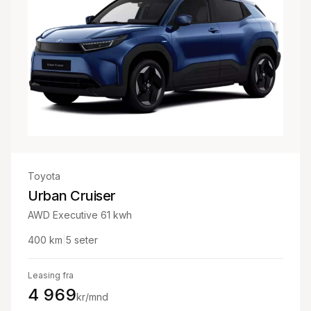
Toyota
Urban Cruiser
AWD Executive 61 kwh
400
km
|
5
seter
Leasing fra
4 969
kr/mnd