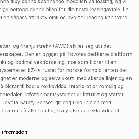
kunne tilby denne spennende modellen på leasing, og vi
elge nettopp denne bilen for din neste leasingavtale. La
 en såpass attraktiv elbil og hvorfor leasing kan være
eri og firehjulstrekk (AWD) skiller seg ut i det
nskaper. Den er bygget på Toyotas dedikerte plattform
kt og optimal vektfordeling, noe som bidrar til en
ystemet er bZ4X rustet for norske forhold, enten det
signet er moderne og selvsikkert, med skarpe linjer og en
bidrar til bedre rekkevidde. Interiøret er romslig og
erialer. Infotainmentsystemet er intuitivt og støtter
Toyota Safety Sense™ gir deg fred i sjelen med
leverer på alle fronter, fra ytelse og rekkevidde til
 i fremtiden