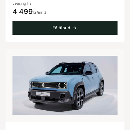
Leasing fra
4 499
kr/mnd
Få tilbud