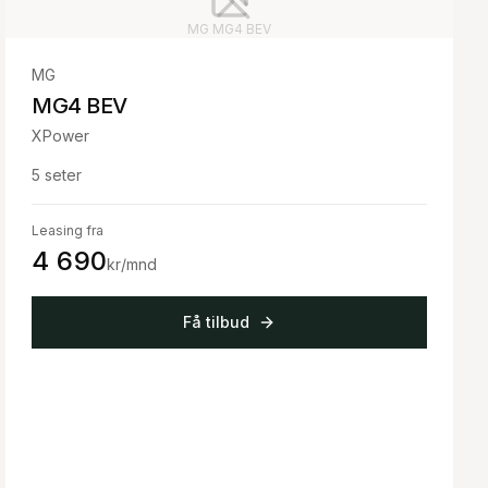
MG
MG4 BEV
MG
MG4 BEV
XPower
5
seter
Leasing fra
4 690
kr/mnd
Få tilbud