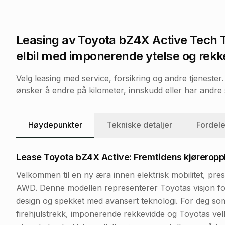
Leasing av
Toyota bZ4X Active Tech
elbil med imponerende ytelse og rekk
Velg leasing med service, forsikring og andre tjeneste
ønsker å endre på kilometer, innskudd eller har andre s
Høydepunkter
Tekniske detaljer
Fordele
Lease Toyota bZ4X Active: Fremtidens kjøreropple
Velkommen til en ny æra innen elektrisk mobilitet, p
AWD. Denne modellen representerer Toyotas visjon for 
design og spekket med avansert teknologi. For deg so
firehjulstrekk, imponerende rekkevidde og Toyotas velk