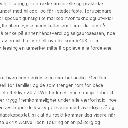
h Touring gir en rekke finansielle og praktiske
et med bilkjøp, og får i stedet faste, forutsigbare
er spesielt gunstig i et marked hvor teknologi utvikler
 bytte til en nyere modell etter endt periode, uten å
å å tenke på annenhåndsverdi og salgsprosessen, noe
p av en bil. For en helt ny elbil som bZ4X, som
er leasing en utmerket måte å oppleve alle fordelene
øre hverdagen enklere og mer behagelig. Med fem
eell for familier og de som trenger rom for både
et effektive 74.7 kWh batteriet, noe som gir frihet til
krer trygg fremkommelighet under alle værforhold, noe
r en avslappende kjøreopplevelse med lavt støynivå og
gladekapasitet, slik at du raskt kommer deg videre når
yota bZ4X Active Tech Touring er en pålitelig og