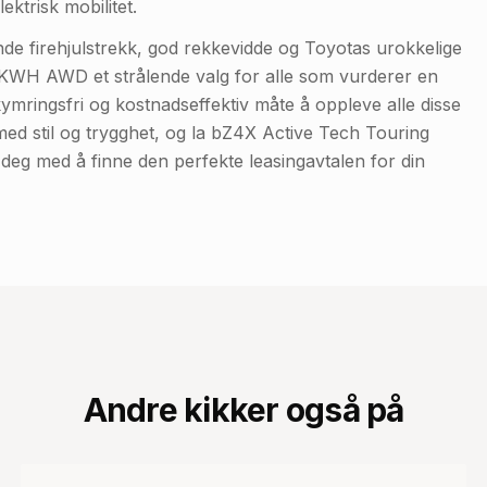
ktrisk mobilitet.
de firehjulstrekk, god rekkevidde og Toyotas urokkelige
7 KWH AWD et strålende valg for alle som vurderer en
ekymringsfri og kostnadseffektiv måte å oppleve alle disse
n med stil og trygghet, og la bZ4X Active Tech Touring
e deg med å finne den perfekte leasingavtalen for din
Andre kikker også på