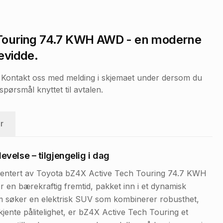
 Touring 74.7 KWH AWD
- en moderne
evidde.
r. Kontakt oss med melding i skjemaet under dersom du
pørsmål knyttet til avtalen.
r
velse – tilgjengelig i dag
resentert av Toyota bZ4X Active Tech Touring 74.7 KWH
en bærekraftig fremtid, pakket inn i et dynamisk
m søker en elektrisk SUV som kombinerer robusthet,
jente pålitelighet, er bZ4X Active Tech Touring et