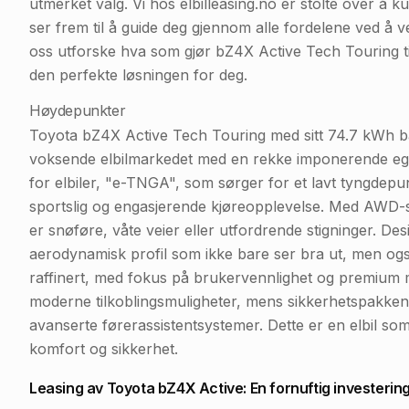
utmerket valg. Vi hos elbilleasing.no er stolte over å 
ser frem til å guide deg gjennom alle fordelene ved å v
oss utforske hva som gjør bZ4X Active Tech Touring til
den perfekte løsningen for deg.
Høydepunkter
Toyota bZ4X Active Tech Touring med sitt 74.7 kWh batt
voksende elbilmarkedet med en rekke imponerende ege
for elbiler, "e-TNGA", som sørger for et lavt tyngdepun
sportslig og engasjerende kjøreopplevelse. Med AWD-s
er snøføre, våte veier eller utfordrende stigninger. De
aerodynamisk profil som ikke bare ser bra ut, men også 
raffinert, med fokus på brukervennlighet og premium mat
moderne tilkoblingsmuligheter, mens sikkerhetspakken 
avanserte førerassistentsystemer. Dette er en elbil som 
komfort og sikkerhet.
Leasing av Toyota bZ4X Active: En fornuftig investering