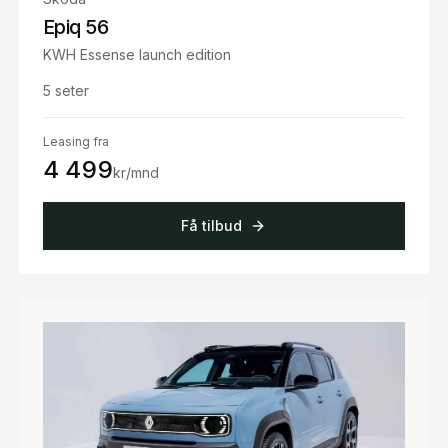
Epiq 56
KWH Essense launch edition
5
seter
Leasing fra
4 499
kr/mnd
Få tilbud