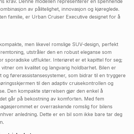
ens krav. Denne modellen representerer en spennende
kombinasjon av pålitelighet, innovasjon og kjøreglede.
iten familie, er Urban Cruiser Executive designet for å
 kompakte, men likevel romslige SUV-design, perfekt
 fremtoning, utstråler den en robust eleganse som
r sporadiske utflukter. Interiøret er et kapittel for seg;
itner om kvalitet og langvarig holdbarhet. Bilen er
 og førerassistansesystemer, som bidrar til en tryggere
røringsskjermen til den adaptiv cruisekontrollen og
eise. Den kompakte størrelsen gjør den enkel å
 det går på bekostning av komforten. Med fem
g bagasjerommet er overraskende romslig for bilens
 enhver anledning. Dette er en bil som ikke bare tar deg
n.