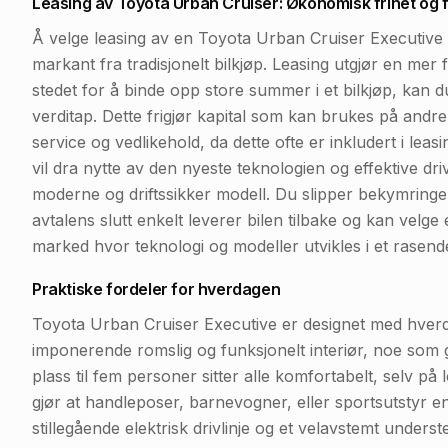
Leasing av Toyota Urban Cruiser: Økonomisk frihet og 
Å velge leasing av en Toyota Urban Cruiser Executive vi
markant fra tradisjonelt bilkjøp. Leasing utgjør en mer 
stedet for å binde opp store summer i et bilkjøp, kan 
verditap. Dette frigjør kapital som kan brukes på andre 
service og vedlikehold, da dette ofte er inkludert i le
vil dra nytte av den nyeste teknologien og effektive drivli
moderne og driftssikker modell. Du slipper bekymringe
avtalens slutt enkelt leverer bilen tilbake og kan velge e
marked hvor teknologi og modeller utvikles i et rasen
Praktiske fordeler for hverdagen
Toyota Urban Cruiser Executive er designet med hverd
imponerende romslig og funksjonelt interiør, noe som g
plass til fem personer sitter alle komfortabelt, selv p
gjør at handleposer, barnevogner, eller sportsutstyr e
stillegående elektrisk drivlinje og et velavstemt underst