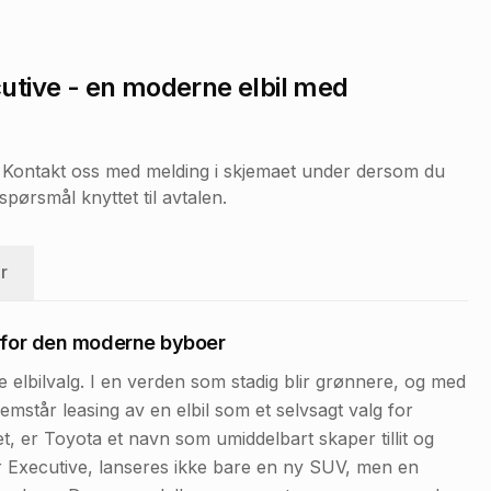
utive
- en moderne elbil med
r. Kontakt oss med melding i skjemaet under dersom du
pørsmål knyttet til avtalen.
r
t for den moderne byboer
te elbilvalg. I en verden som stadig blir grønnere, og med
mstår leasing av en elbil som et selvsagt valg for
t, er Toyota et navn som umiddelbart skaper tillit og
 Executive, lanseres ikke bare en ny SUV, men en