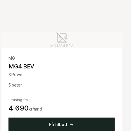
MG
MG4 BEV
MG
MG4 BEV
XPower
5
seter
Leasing fra
4 690
kr/mnd
Få tilbud