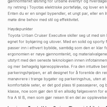
gjennomtenkt løsning for urbane eventyr og hverdag
ny retning i Toyotas elektriske portefølje, og lover en 
Enten du er en singel bypendler, et ungt par, eller en l
møte dine behov med stil og effektivitet.
Høydepunkter
Toyota Urban Cruiser Executive skiller seg ut med sin
egnet for bykjøring og utover. Med en solid og sporty
passer inn i ethvert bybilde, samtidig som den er klar fo
ergonomien er nøye gjennomtenkt, og materialvalgene v
utstyrt med den seneste teknologien innen infotainment
og mer behagelig kjøreopplevelse. Fra den intuitive be
parkeringshjelpen, er alt designet for å forenkle din r
manøvrere i trange bygater og parkeringshus, uten at
komfortable seter, er det god plass til passasjerer, o
klasse, noe som gjør den til en allsidig følgesvenn for
fra A til B, men som gjør reisen til en del av opplevelse