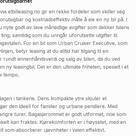
forutsigbarhet
a elbilleasing.no gir en rekke fordeler som skiller seg
forutsigbar og kostnadseffektiv måte å eie en ny bil på. I
du nyte godt av lave månedlige avgifter som dekker bilens
ting, samtidig som du unngår uforutsette utgifter til
asingavtalen. For en bil som Urban Cruiser Executive, som
njen, betyr leasing at du alltid har tilgang til en
r rundt annenhåndsverdi og salg av bilen, da du ved
n ny leasingbil. Det er den ultimate friheten, spesielt i et
de tempo.
agen i tankene. Dens kompakte ytre skjuler et
jør den ideell for familier og urbane pendlere. Med
å lengre turer. Bagasjerommet er godt utformet, noe som
nkelt kan fraktes. Kjørekomforten er i høysetet, med en
ell som absorberer ujevnheter i veien effektivt.