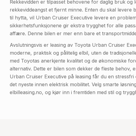
Rekkevidden er tilpasset behovene for daglig bruk og l
rekkeviddeangst et fjernt minne. Enten du skal levere b
til hytta, vil Urban Cruiser Executive levere en proble
sikkerhetsfunksjonene gir ekstra trygghet for alle pass
affære. Denne bilen er mer enn bare et transportmiddel; 
Avslutningsvis er leasing av Toyota Urban Cruiser Exe
moderne, praktisk og pålitelig elbil, uten de tradisjonel
med Toyotas anerkjente kvalitet og de økonomiske fordel
alternativ. Dette er bilen som dekker de fleste behov, e
Urban Cruiser Executive på leasing får du en stressfri o
det nyeste innen elektrisk mobilitet. Velg smarte løsni
elbilleasing.no, og kjør inn i fremtiden med stil og trygg