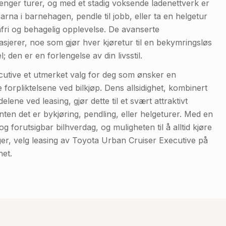
enger turer, og med et stadig voksende ladenettverk er
arna i barnehagen, pendle til jobb, eller ta en helgetur
mfri og behagelig opplevelse. De avanserte
asjerer, noe som gjør hver kjøretur til en bekymringsløs
den er en forlengelse av din livsstil.
cutive et utmerket valg for deg som ønsker en
le forpliktelsene ved bilkjøp. Dens allsidighet, kombinert
ene ved leasing, gjør dette til et svært attraktivt
nten det er bykjøring, pendling, eller helgeturer. Med en
g forutsigbar bilhverdag, og muligheten til å alltid kjøre
nger, velg leasing av Toyota Urban Cruiser Executive på
het.