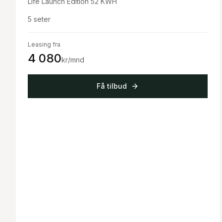
Life Launch Edition 52 KWH
5
seter
Leasing fra
4 080
kr/mnd
Få tilbud