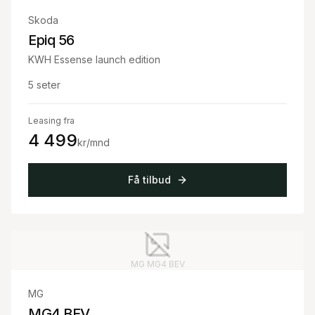
Skoda
Epiq 56
KWH Essense launch edition
5
seter
Leasing fra
4 499
kr/mnd
Få tilbud
MG
MG4 BEV
MG
MG4 BEV