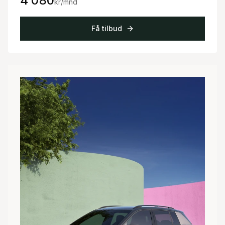
4 080
kr/mnd
Få tilbud