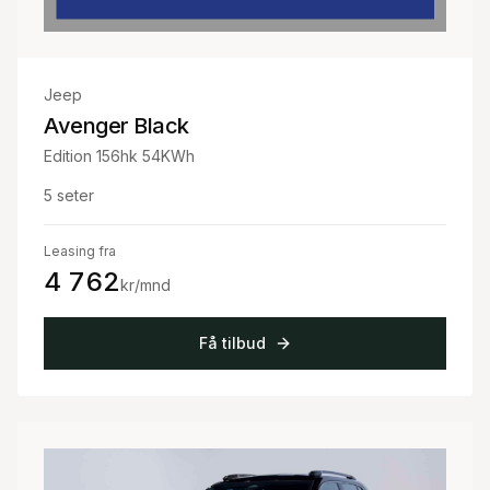
Jeep
Avenger Black
Edition 156hk 54KWh
5
seter
Leasing fra
4 762
kr/mnd
Få tilbud