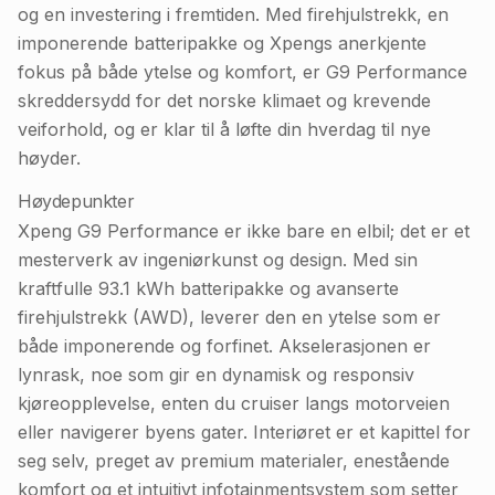
og en investering i fremtiden. Med firehjulstrekk, en
imponerende batteripakke og Xpengs anerkjente
fokus på både ytelse og komfort, er G9 Performance
skreddersydd for det norske klimaet og krevende
veiforhold, og er klar til å løfte din hverdag til nye
høyder.
Høydepunkter
Xpeng G9 Performance er ikke bare en elbil; det er et
mesterverk av ingeniørkunst og design. Med sin
kraftfulle 93.1 kWh batteripakke og avanserte
firehjulstrekk (AWD), leverer den en ytelse som er
både imponerende og forfinet. Akselerasjonen er
lynrask, noe som gir en dynamisk og responsiv
kjøreopplevelse, enten du cruiser langs motorveien
eller navigerer byens gater. Interiøret er et kapittel for
seg selv, preget av premium materialer, enestående
komfort og et intuitivt infotainmentsystem som setter