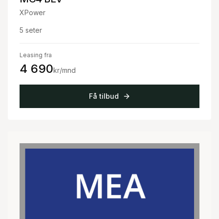
XPower
5
seter
Leasing fra
4 690
kr/mnd
Få tilbud