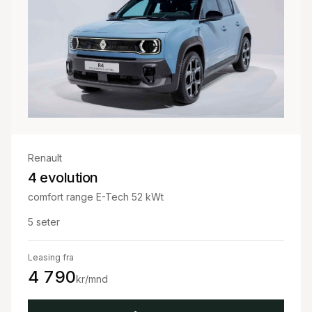
Renault
4 evolution
comfort range E-Tech 52 kWt
5
seter
Leasing fra
4 790
kr/mnd