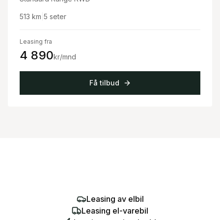
513
km
|
5
seter
Leasing fra
4 890
kr/mnd
Få tilbud
Leasing av elbil
Leasing el-varebil