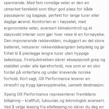
spennende. Med fem romslige seter er den en
utmerket familiebil som tilbyr god plass for både
passasjerer og bagasje, perfekt for lange turer eller
daglige ærend. Komforten er i høysetet, med
ergonomiske seter, avansert klimakontroll og et
støysvakt interiør som gjør hver reise til en fornøyelse.
Den imponerende rekkevidden, muliggjort av det store
batteriet, reduserer rekkeviddeangsten betydelig og gir
frihet til å planlegge lengre turer uten hyppige
ladestopp. Firehjulstrekken sikrer eksepsjonelt grep og
stabilitet under alle kjøreforhold, noe som er en stor
fordel på vinterføre og under krevende norske
forhold. Kort sagt, G9 Performance leverer en
stressfri og trygg kjøreopplevelse, uansett destinasjon.
Xpeng G9 Performance representerer fremtidens
bilkjøring – kraftfull, luksuriøs og teknologisk avansert.
Ved å velge leasing fra elbilleasing.no sikrer du deg en