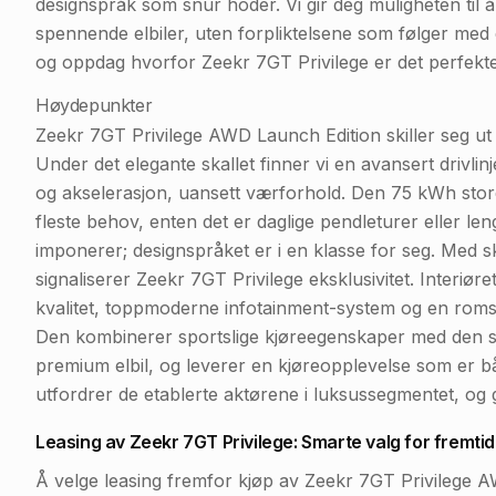
designspråk som snur hoder. Vi gir deg muligheten til 
spennende elbiler, uten forpliktelsene som følger med e
og oppdag hvorfor Zeekr 7GT Privilege er det perfekte 
Høydepunkter
Zeekr 7GT Privilege AWD Launch Edition skiller seg 
Under det elegante skallet finner vi en avansert drivlin
og akselerasjon, uansett værforhold. Den 75 kWh stor
fleste behov, enten det er daglige pendleturer eller l
imponerer; designspråket er i en klasse for seg. Med ska
signaliserer Zeekr 7GT Privilege eksklusivitet. Interiø
kvalitet, toppmoderne infotainment-system og en romsl
Den kombinerer sportslige kjøreegenskaper med den sti
premium elbil, og leverer en kjøreopplevelse som er b
utfordrer de etablerte aktørene i luksussegmentet, og g
Leasing av Zeekr 7GT Privilege: Smarte valg for fremti
Å velge leasing fremfor kjøp av Zeekr 7GT Privilege AW