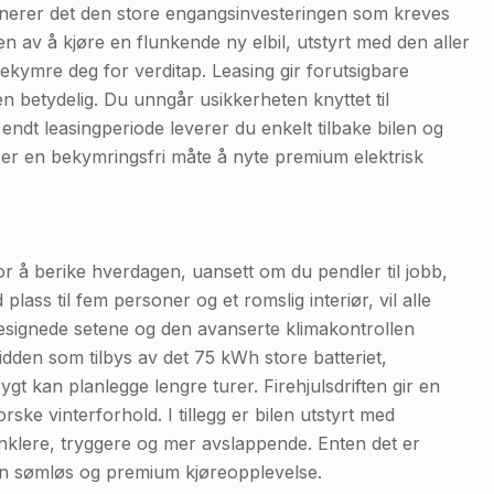
liminerer det den store engangsinvesteringen som kreves
den av å kjøre en flunkende ny elbil, utstyrt med den aller
ekymre deg for verditap. Leasing gir forutsigbare
 betydelig. Du unngår usikkerheten knyttet til
endt leasingperiode leverer du enkelt tilbake bilen og
er en bekymringsfri måte å nyte premium elektrisk
r å berike hverdagen, uansett om du pendler til jobb,
plass til fem personer og et romslig interiør, vil alle
designede setene og den avanserte klimakontrollen
dden som tilbys av det 75 kWh store batteriet,
gt kan planlegge lengre turer. Firehjulsdriften gir en
rske vinterforhold. I tillegg er bilen utstyrt med
nklere, tryggere og mer avslappende. Enten det er
 en sømløs og premium kjøreopplevelse.