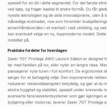
spesielt for en bil i dette segmentet. For det første e
ved kjøp, og frigjør kapital til andre formål. Du får gle
nyeste teknologien og de siste innovasjonene, uten å b
månedlige kostnader, noe som forenkler budsjetteringen
annenhåndsverdien i et marked i rask utvikling, og ved 
kan eventuelt velge en ny, toppmoderne modell. Dette 
mobilitet på.
Praktiske fordeler for hverdagen
Zeekr 7GT Privilege AWD Launch Edition er designet fo
tar med familien på tur, eller nyter en lengre reise. Med 
passasjerer nyte turen i full komfort. De ergonomisk 
sørger for et behagelig miljø. Den imponerende rekkevi
reduserer rekkeviddeangsten betydelig, og gjør at du try
ekstra trygghet og stabilitet, spesielt under krevende no
avanserte førerassistentsystemer som gjør kjøringen e
bykjøring eller motorvei, leverer Zeekr 7GT Privilege