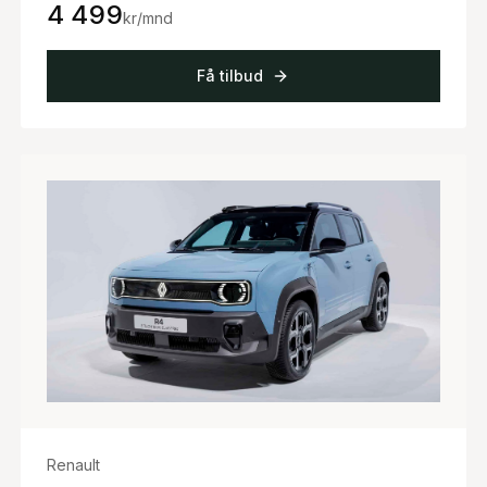
4 499
kr/mnd
Få tilbud
Renault