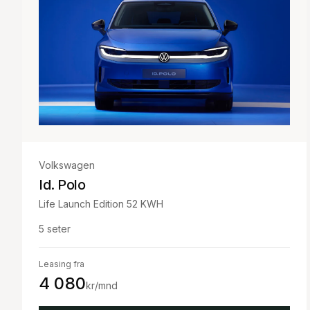
Volkswagen
Id. Polo
Life Launch Edition 52 KWH
5
seter
Leasing fra
4 080
kr/mnd