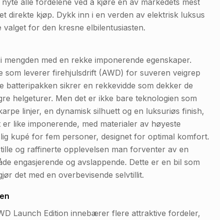
å nyte alle fordelene ved å kjøre en av markedets mest
t direkte kjøp. Dykk inn i en verden av elektrisk luksus
valget for den kresne elbilentusiasten.
ut i mengden med en rekke imponerende egenskaper.
je som leverer firehjulsdrift (AWD) for suveren veigrep
e batteripakken sikrer en rekkevidde som dekker de
engre helgeturer. Men det er ikke bare teknologien som
rpe linjer, en dynamisk silhuett og en luksuriøs finish,
ret er like imponerende, med materialer av høyeste
ig kupé for fem personer, designet for optimal komfort.
lle og raffinerte opplevelsen man forventer av en
åde engasjerende og avslappende. Dette er en bil som
jør det med en overbevisende selvtillit.
den
D Launch Edition innebærer flere attraktive fordeler,