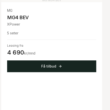
MG
MG4 BEV
MG
MG4 BEV
XPower
5
seter
Leasing fra
4 690
kr/mnd
Få tilbud