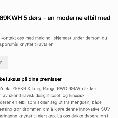
 69KWH 5 dørs
- en moderne elbil med
r. Kontakt oss med melding i skjemaet under dersom du
pørsmål knyttet til avtalen.
r
ke luksus på dine premisser
med Zeekr ZEEKR X Long Range RWD 69kWh 5-dørs.
v skandinavisk designfilosofi og kinesisk
derer en elbil som skiller seg ut fra mengden, både
. Leasing gjør drømmen om å kjøre denne innovative SUV-
mringene knyttet til eierskap. La oss dykke dypere inn i