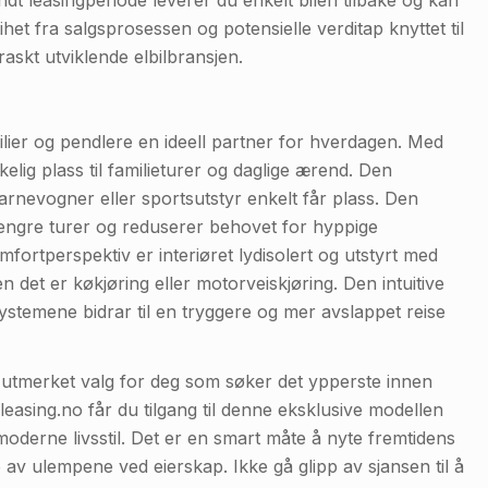
het fra salgsprosessen og potensielle verditap knyttet til
raskt utviklende elbilbransjen.
r og pendlere en ideell partner for hverdagen. Med
kelig plass til familieturer og daglige ærend. Den
rnevogner eller sportsutstyr enkelt får plass. Den
 lengre turer og reduserer behovet for hyppige
fortperspektiv er interiøret lydisolert og utstyrt med
et er køkjøring eller motorveiskjøring. Den intuitive
ystemene bidrar til en tryggere og mer avslappet reise
merket valg for deg som søker det ypperste innen
leasing.no får du tilgang til denne eksklusive modellen
derne livsstil. Det er en smart måte å nyte fremtidens
e av ulempene ved eierskap. Ikke gå glipp av sjansen til å