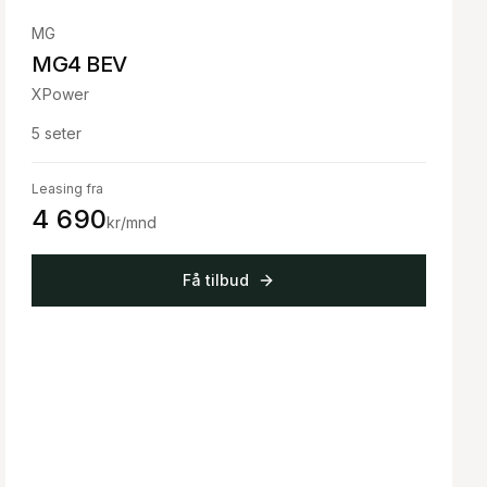
MG
MG4 BEV
XPower
5
seter
Leasing fra
4 690
kr/mnd
Få tilbud