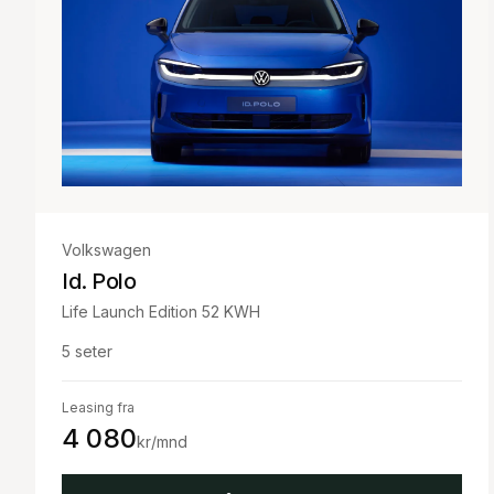
Volkswagen
Id. Polo
Life Launch Edition 52 KWH
5
seter
Leasing fra
4 080
kr/mnd