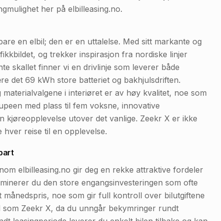
gmulighet her på elbilleasing.no.
en elbil; den er en uttalelse. Med sitt markante og
fikkbildet, og trekker inspirasjon fra nordiske linjer
e skallet finner vi en drivlinje som leverer både
e det 69 kWh store batteriet og bakhjulsdriften.
aterialvalgene i interiøret er av høy kvalitet, noe som
upeen med plass til fem voksne, innovative
en kjøreopplevelse utover det vanlige. Zeekr X er ikke
 hver reise til en opplevelse.
bart
elbilleasing.no gir deg en rekke attraktive fordeler
eliminerer du den store engangsinvesteringen som ofte
 månedspris, noe som gir full kontroll over bilutgiftene
ell som Zeekr X, da du unngår bekymringer rundt
ndt leasingperiode leverer du enkelt bilen tilbake og kan