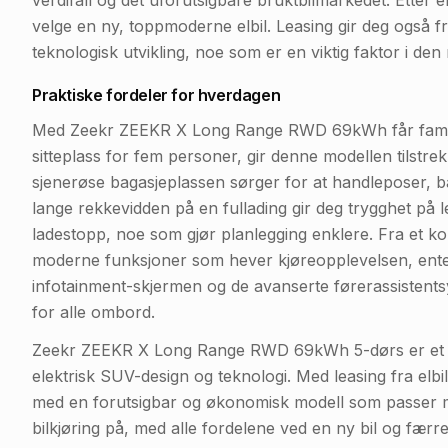
velge en ny, toppmoderne elbil. Leasing gir deg også fri
teknologisk utvikling, noe som er en viktig faktor i den 
Praktiske fordeler for hverdagen
Med Zeekr ZEEKR X Long Range RWD 69kWh får familie
sitteplass for fem personer, gir denne modellen tilstrek
sjenerøse bagasjeplassen sørger for at handleposer, ba
lange rekkevidden på en fullading gir deg trygghet på
ladestopp, noe som gjør planlegging enklere. Fra et kom
moderne funksjoner som hever kjøreopplevelsen, enten d
infotainment-skjermen og de avanserte førerassistents
for alle ombord.
Zeekr ZEEKR X Long Range RWD 69kWh 5-dørs er et ut
elektrisk SUV-design og teknologi. Med leasing fra elbil
med en forutsigbar og økonomisk modell som passer mo
bilkjøring på, med alle fordelene ved en ny bil og færr