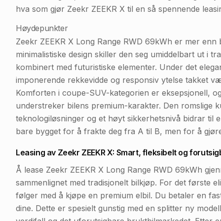
hva som gjør Zeekr ZEEKR X til en så spennende leasin
Høydepunkter
Zeekr ZEEKR X Long Range RWD 69kWh er mer enn bare 
minimalistiske design skiller den seg umiddelbart ut i tra
kombinert med futuristiske elementer. Under det elegant
imponerende rekkevidde og responsiv ytelse takket vær
Komforten i coupe-SUV-kategorien er eksepsjonell, og m
understreker bilens premium-karakter. Den romslige k
teknologiløsninger og et høyt sikkerhetsnivå bidrar til 
bare bygget for å frakte deg fra A til B, men for å gjøre
Leasing av Zeekr ZEEKR X: Smart, fleksibelt og forutsig
Å lease Zeekr ZEEKR X Long Range RWD 69kWh gjennom 
sammenlignet med tradisjonelt bilkjøp. For det første 
følger med å kjøpe en premium elbil. Du betaler en fast
dine. Dette er spesielt gunstig med en splitter ny mod
verdifall og det uforutsigbare bruktbilmarkedet. Etter e