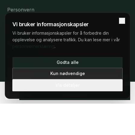
Personvern
Vilkår
Vi bruker informasjonskapsler
Vi bruker informasjonskapsler for å forbedre din
opplevelse og analysere trafikk. Du kan lese mer i vår
Kontakt
personvernerklæring
.
22 53 57 53
22 53 57 53
Godta alle
post@elbilleasing.no
Man–fre 09:00–17:00
Kun nødvendige
Oslo, Norge
Vis detaljer
Få tilbud
©
2026
Elbilleasing.no.
Vilkår
Personvern