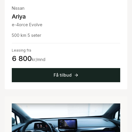
Nissan
Ariya
e-4orce Evolve
500
km
|
5
seter
Leasing fra
6 800
kr/mnd
Få tilbud