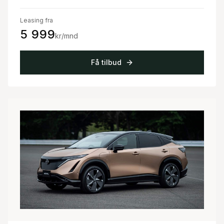
Leasing fra
5 999
kr/mnd
Få tilbud