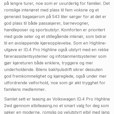
på lengre turer, noe som er uvurderlig for familier. Det
romslige interiøret med plass til fem voksne og et
generøst bagasjerom på 543 liter sørger for at det er
god plass til både passasjerer, barnevogner,
handleposer og sportsutstyr. Komforten er prioritert
med gode seter og et stillegående interiør, som bidrar
til en avslappende kjøreopplevelse. Som en Highline-
utgave er ID.4 Pro Highline også utstyrt med en rekke
førerassistentsystemer og infotainmentsystemer som
gjør kjøreturen både enklere, tryggere og mer
underholdende. Bilens bakhjulsdrift sikrer dessuten
god fremkommelighet og kjøreglede, også under mer
utfordrende veiforhold, noe som gir økt trygghet for
familiens medlemmer.
Samlet sett er leasing av Volkswagen ID.4 Pro Highline
2wd gjennom elbilleasing.no et smart valg for deg som
søker en moderne, romslig og velutstyrt elbil med lang