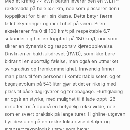
Med et kraftig 77 kWh batteri leverer den en WLTP-
rekkevidde på hele 551 km, noe som plasserer den i
toppsjiktet for biler i sin klasse. Dette betyr færre
ladebekymringer og mer frihet på veien. Bilen
akselererer fra 0 til 100 km/t på respektable 6.7
sekunder og har en toppfart på 180 km/t, noe som
sikrer en dynamisk og responsiv kjøreopplevelse.
Drivlinjen er bakhjulsdrevet (RWD), som ikke bare
bidrar til en sportslig følelse, men også en utmerket
svingradius og fremkommelighet. Innvendig finner
man plass til fem personer i komfortable seter, og et
bagasjevolum på 543 liter gjør at det er rikelig med
plass til både dagligvarer og feriebagasje. Hurtiglading
er også en styrke, med mulighet til å lade opptil 28
minutter for å oppnå en betydelig rekkevidde, noe
som er svært praktisk på lange turer. Highline-utgaven
byr dessuten på en rekke luksuriøse detaljer og
avansert teknologisk utstyr som hever