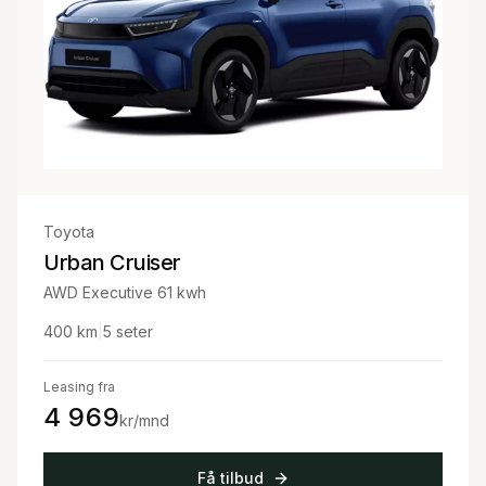
Toyota
Urban Cruiser
AWD Executive 61 kwh
400
km
|
5
seter
Leasing fra
4 969
kr/mnd
Få tilbud