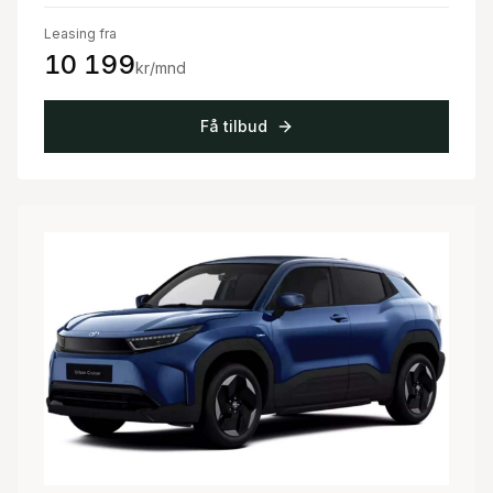
Leasing fra
10 199
kr/mnd
Få tilbud