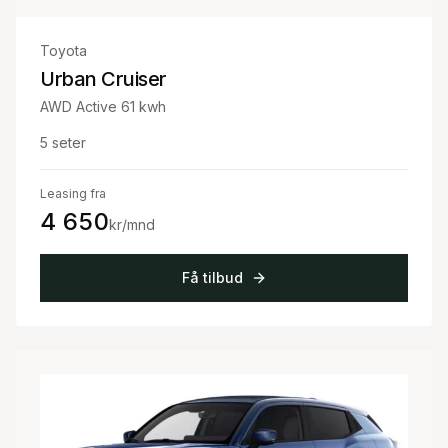
Toyota
Urban Cruiser
AWD Active 61 kwh
5
seter
Leasing fra
4 650
kr/mnd
Få tilbud