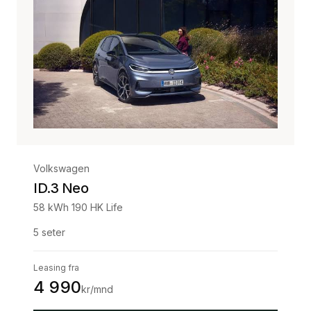
Volkswagen
ID.3 Neo
58 kWh 190 HK Life
5
seter
Leasing fra
4 990
kr/mnd