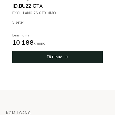
ID.BUZZ GTX
EXCL. LANG 7S GTX 4MO
5
seter
Leasing fra
10 188
kr/mnd
Få tilbud
KOM I GANG