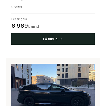
5
seter
Leasing fra
6 969
kr/mnd
Få tilbud