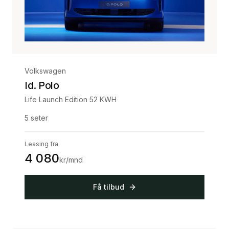
Volkswagen
Id. Polo
Life Launch Edition 52 KWH
5
seter
Leasing fra
4 080
kr/mnd
Få tilbud