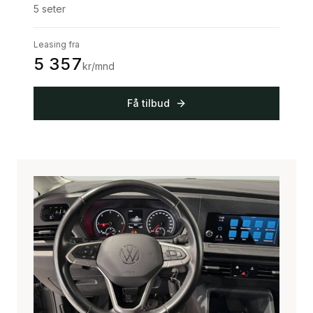
5
seter
Leasing fra
5 357
kr/mnd
Få tilbud