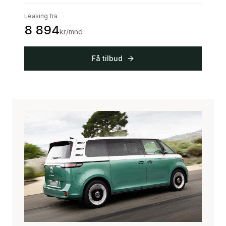
Leasing fra
8 894
kr/mnd
Få tilbud