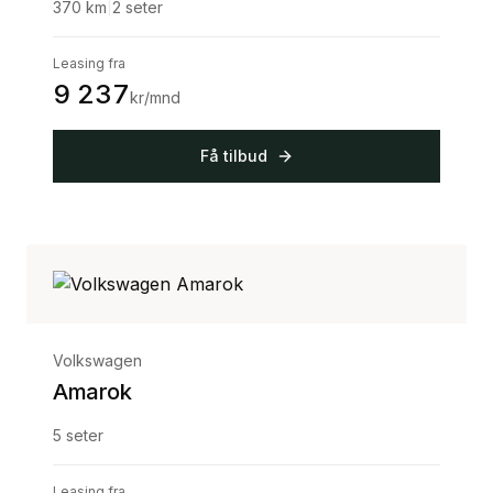
370
km
|
2
seter
Leasing fra
9 237
kr/mnd
Få tilbud
Volkswagen
Amarok
5
seter
Leasing fra