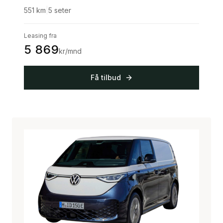
551
km
|
5
seter
Leasing fra
5 869
kr/mnd
Få tilbud