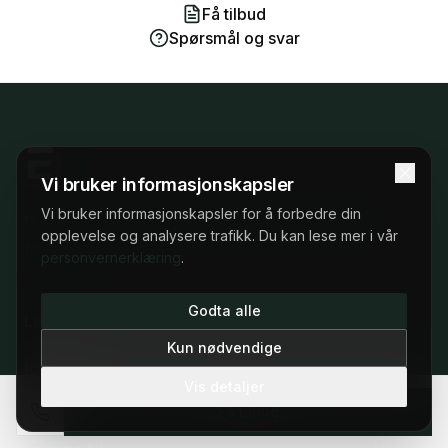
Få tilbud
Spørsmål og svar
Vi bruker informasjonskapsler
Vi bruker informasjonskapsler for å forbedre din
Din partner for leasing av elbil. Enkelt, trygt og
opplevelse og analysere trafikk. Du kan lese mer i vår
forutsigbart.
personvernerklæring
.
22 53 57 53
Godta alle
Leasing
Man–fre 09:00–17:00
Kun nødvendige
Kampanje
Vis detaljer
Alle elbiler
Få tilbud