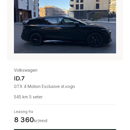
Volkswagen
ID.7
GTX 4 Motion Exclusive st.vogn
545
km
|
5
seter
Leasing fra
8 360
kr/mnd