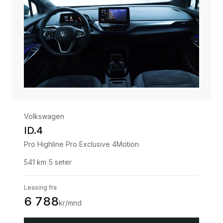
Volkswagen
ID.4
Pro Highline Pro Exclusive 4Motion
541
km
|
5
seter
Leasing fra
6 788
kr/mnd