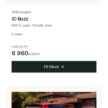
Volkswagen
ID Buzz
PRO 5 seter 79 kWh 2wd
5
seter
Leasing fra
8 960
kr/mnd
Få tilbud