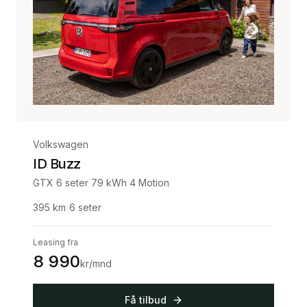
Volkswagen
ID Buzz
GTX 6 seter 79 kWh 4 Motion
395
km
|
6
seter
Leasing fra
8 990
kr/mnd
Få tilbud