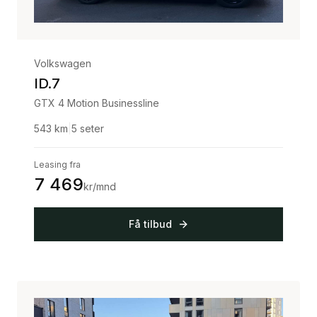
Volkswagen
ID.7
GTX 4 Motion Businessline
543
km
|
5
seter
Leasing fra
7 469
kr/mnd
Få tilbud