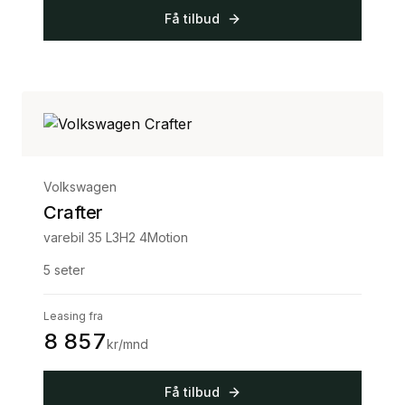
Få tilbud
Volkswagen
Crafter
varebil 35 L3H2 4Motion
5
seter
Leasing fra
8 857
kr/mnd
Få tilbud