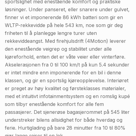
sportslighet med enestående komfort og praktiske
løsninger. Under panseret, eller snarere under gulvet,
finner vi et imponerende 86 kWh batteri som gir en
WLTP-rekkevidde på hele 543 km, noe som gir deg
friheten til å planlegge lengre turer uten
rekkeviddeangst. Med firehjulsdrift (4Motion) leverer
den enestående veigrep og stabilitet under alle
kjøreforhold, enten det er våte veier eller vinterføre.
Akselerasjonen fra 0 til 100 km/t på kun 5.4 sekunder
er intet mindre enn imponerende for en bil i denne
klassen, og gir en sportslig kjøreopplevelse. Interiøret
er preget av høy kvalitet og førsteklasses materialer,
med et intuitivt infotainmentsystem og en romslig kupé
som tilbyr enestående komfort for alle fem
passasjerer. Det sjenerøse bagasjerommet på 545 liter
understreker bilens allsidighet for både hverdag og
ferie. Hurtiglading på bare 28 minutter fra 10 til 80%
gjør lange reiser til en lek.