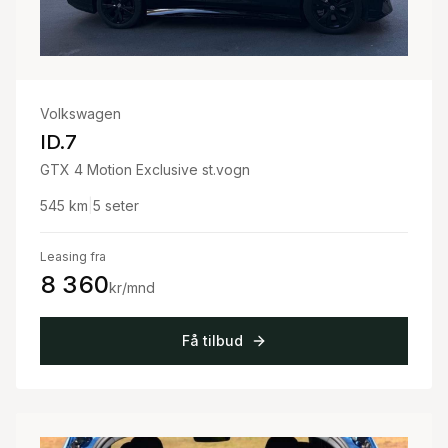
Volkswagen
ID.7
GTX 4 Motion Exclusive st.vogn
545
km
|
5
seter
Leasing fra
8 360
kr/mnd
Få tilbud