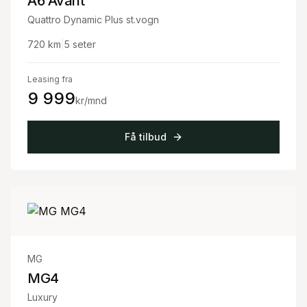
A6 Avant
Quattro Dynamic Plus st.vogn
720
km
|
5
seter
Leasing fra
9 999
kr/mnd
Få tilbud
MG
MG4
Luxury