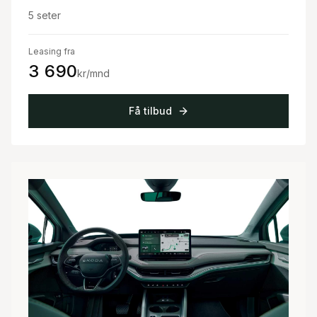
5
seter
Leasing fra
3 690
kr/mnd
Få tilbud