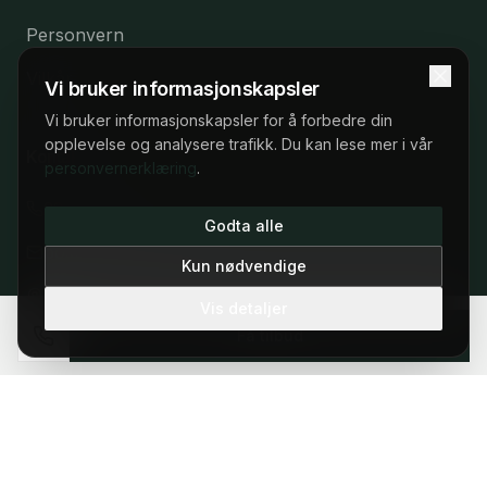
Personvern
Vilkår
Vi bruker informasjonskapsler
Vi bruker informasjonskapsler for å forbedre din
opplevelse og analysere trafikk. Du kan lese mer i vår
Kontakt
personvernerklæring
.
22 53 57 53
22 53 57 53
Godta alle
post@elbilleasing.no
Man–fre 09:00–17:00
Kun nødvendige
Oslo, Norge
Vis detaljer
Få tilbud
©
2026
Elbilleasing.no.
Vilkår
Personvern