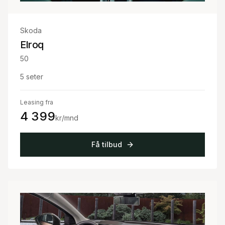
Skoda
Elroq
50
5
seter
Leasing fra
4 399
kr/mnd
Få tilbud