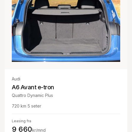
Audi
A6 Avant e-tron
Quattro Dynamic Plus
720
km
|
5
seter
Leasing fra
9 660
kr/mnd