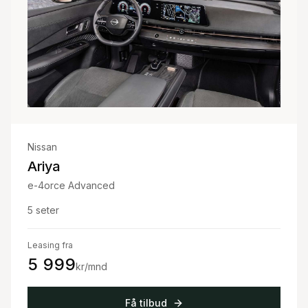
Nissan
Ariya
e-4orce Advanced
5
seter
Leasing fra
5 999
kr/mnd
Få tilbud